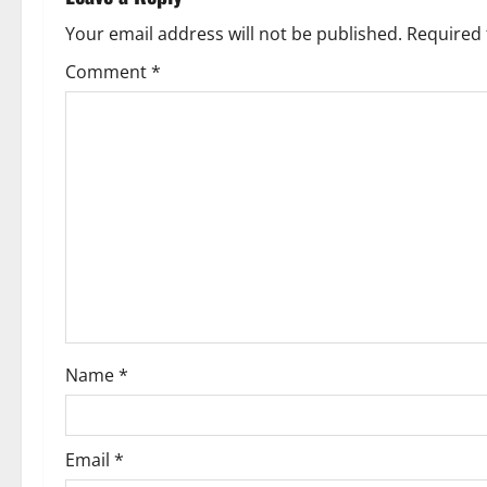
a
Your email address will not be published.
Required 
v
Comment
*
i
g
a
t
i
o
Name
*
n
Email
*