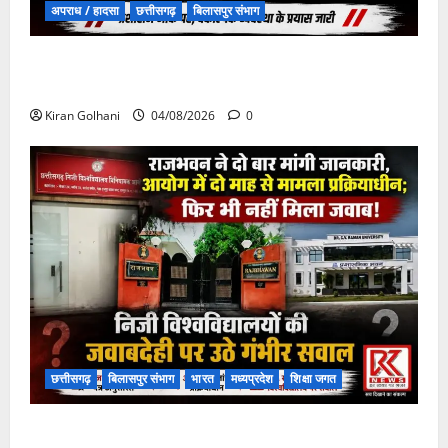
अपराध / हादसा
छत्तीसगढ़
बिलासपुर संभाग
चपोरा आश्रम के पास पुलिया टूटने से यात्रियों से भरी बस
फंसी
Kiran Golhani
04/08/2026
0
छत्तीसगढ़
बिलासपुर संभाग
भारत
मध्यप्रदेश
शिक्षा जगत
राजभवन के दो पत्रों का भी नहीं मिला जवाब! विनियामक आयोग