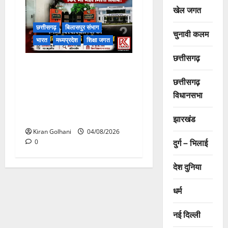
खेल जगत
छत्तीसगढ़
बिलासपुर संभाग
चुनावी कलम
भारत
मध्यप्रदेश
शिक्षा जगत
छत्तीसगढ़
राजभवन के दो पत्रों का भी नहीं
मिला जवाब! विनियामक आयोग की
छत्तीसगढ़
जांच भी प्रक्रियाधीन, निजी
विधानसभा
विश्वविद्यालय की जवाबदेही पर
उठे गंभीर सवाल…..
झारखंड
Kiran Golhani
04/08/2026
दुर्ग – भिलाई
0
देश दुनिया
धर्म
नई दिल्ली