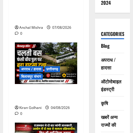
2024
छत्तीसगढ़ सरकार की स्वच्छ ऊर्जा
और पर्यावरण संरक्षण की दिशा में
बड़ा कदम
Anchal Mishra
07/08/2026
CATEGORIES
0
Blog
अपराध /
हादसा
अपराध / हादसा
छत्तीसगढ़
बिलासपुर संभाग
ऑटोमोबाइल
इंडस्ट्री
चपोरा आश्रम के पास पुलिया
टूटने से यात्रियों से भरी बस फंसी
कृषि
Kiran Golhani
04/08/2026
0
खबरें अन्य
राज्यों की