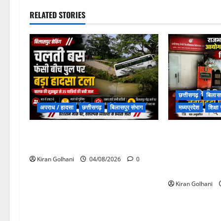
RELATED STORIES
छत्तीसगढ़
बिलासप
अपराध / हादसा
छत्तीसगढ़
बिलासपुर संभाग
मध्यप्रदेश
शिक्ष
चपोरा आश्रम के पास पुलिया टूटने से
राजभवन के दो पत्
यात्रियों से भरी बस फंसी
जवाब! विनियामक
प्रक्रियाधीन, नि
Kiran Golhani
04/08/2026
0
जवाबदेही पर उठे
Kiran Golhani