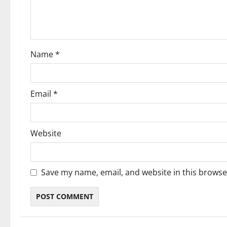
t
i
o
Name
*
n
Email
*
Website
Save my name, email, and website in this browse