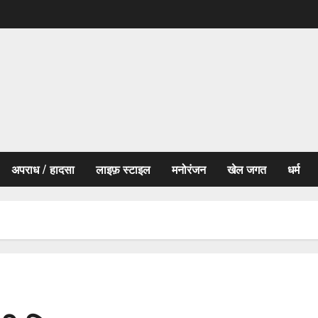
अपराध / हादसा
लाइफ़ स्टाइल
मनोरंजन
खेल जगत
धर्म