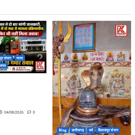
ुर संभाग
भारत
ा जगत
रों का भी नहीं मिला
 आयोग की जांच भी
जी विश्वविद्यालय की
 गंभीर सवाल…..
04/08/2026
0
Blog
छत्तीसगढ़
धर्म
बिलासपुर संभाग