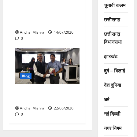
चुनावी कलम
छत्तीसगढ़ के विद्यालयों में स्थानीय
संस्कृति को शिक्षा से जोड़ने की
छत्तीसगढ़
पहल
Anchal Mishra
14/07/2026
छत्तीसगढ़
0
विधानसभा
झारखंड
दुर्ग – भिलाई
Blog
देश दुनिया
मुख्यमंत्री सुशासन फेलोशिप के
धर्म
द्वितीय बैच का शुभारंभ
Anchal Mishra
22/06/2026
नई दिल्ली
0
नगर निगम