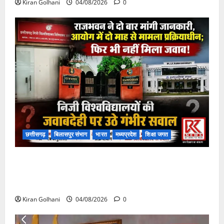
Kiran Golhani
04/08/2026
0
छत्तीसगढ़
बिलासपुर संभाग
भारत
मध्यप्रदेश
शिक्षा जगत
राजभवन के दो पत्रों का भी नहीं मिला जवाब! विनियामक आयोग
की जांच भी प्रक्रियाधीन, निजी विश्वविद्यालय की जवाबदेही पर
उठे गंभीर सवाल…..
Kiran Golhani
04/08/2026
0