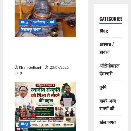
CATEGORIES
Blog
छत्तीसगढ़
धर्म
बिलासपुर संभाग
Blog
अपराध /
मंदिर में शिवलिंग से लिपटा नाग
देख उमड़ी श्रद्धालुओं की भीड़,
हादसा
सर्प मित्र ने किया सुरक्षित रेस्क्यू
ऑटोमोबाइल
Kiran Golhani
23/07/2026
इंडस्ट्री
0
कृषि
खबरें अन्य
राज्यों की
खेल जगत
Blog