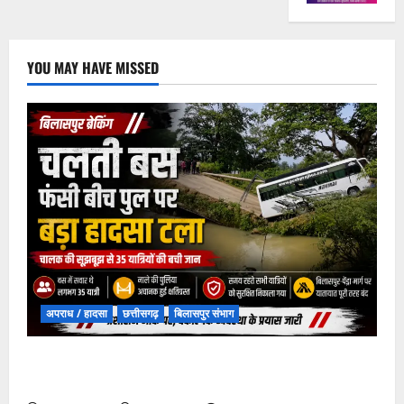
YOU MAY HAVE MISSED
अपराध / हादसा
छत्तीसगढ़
बिलासपुर संभाग
चपोरा आश्रम के पास पुलिया टूटने से यात्रियों से भरी बस
फंसी