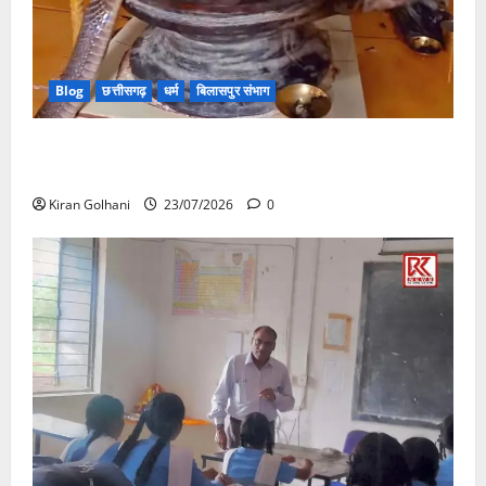
Blog
छत्तीसगढ़
धर्म
बिलासपुर संभाग
मंदिर में शिवलिंग से लिपटा नाग देख उमड़ी श्रद्धालुओं की भीड़,
सर्प मित्र ने किया सुरक्षित रेस्क्यू
Kiran Golhani
23/07/2026
0