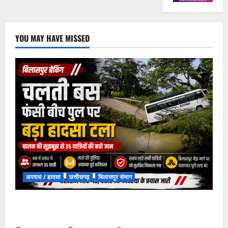
YOU MAY HAVE MISSED
अपराध / हादसा
छत्तीसगढ़
बिलासपुर संभाग
चपोरा आश्रम के पास पुलिया टूटने से यात्रियों से भरी बस
फंसी