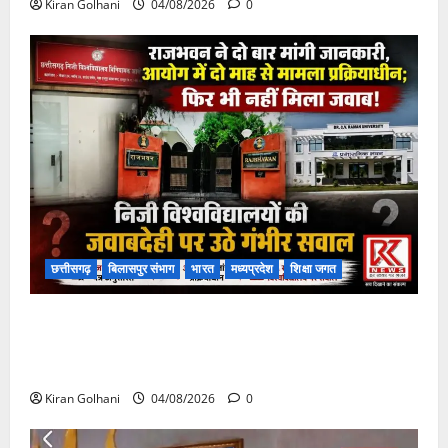
Kiran Golhani
04/08/2026
0
छत्तीसगढ़
बिलासपुर संभाग
भारत
मध्यप्रदेश
शिक्षा जगत
राजभवन के दो पत्रों का भी नहीं मिला जवाब! विनियामक आयोग
की जांच भी प्रक्रियाधीन, निजी विश्वविद्यालय की जवाबदेही पर
उठे गंभीर सवाल…..
Kiran Golhani
04/08/2026
0