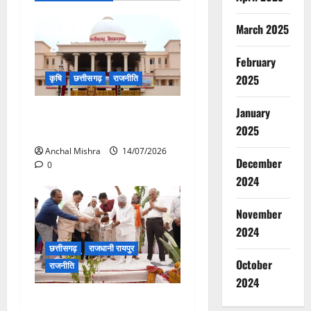
March 2025
February
2025
कृषि
छत्तीसगढ़
राजनीति
January
छत्तीसगढ़ विधानसभा में गूंजा खाद
2025
बीज कमीं का मामला
Anchal Mishra
14/07/2026
December
0
2024
November
2024
छत्तीसगढ़
राजधानी रायपुर
October
राजनीति
2024
CM विष्णु देव साय की सोच को