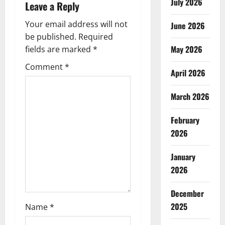
July 2026
Leave a Reply
a
Your email address will not
June 2026
v
be published.
Required
May 2026
fields are marked
*
i
Comment
*
April 2026
g
a
March 2026
t
February
2026
i
January
o
2026
n
December
2025
Name
*