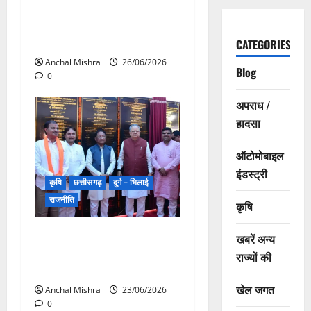
साकार कर रहा टेक्सटाइल पार्क,
स्थानीय रोजगार को मिलेगी नई
उड़ान
CATEGORIES
Anchal Mishra
26/06/2026
Blog
0
अपराध /
हादसा
ऑटोमोबाइल
इंडस्ट्री
कृषि
छत्तीसगढ़
दुर्ग – भिलाई
राजनीति
कृषि
राजनांदगांव में 510 करोड़ रुपये से
खबरें अन्य
अधिक लागत के 333 विकास
राज्यों की
कार्यों का लोकार्पण-भूमिपूजन
खेल जगत
Anchal Mishra
23/06/2026
0