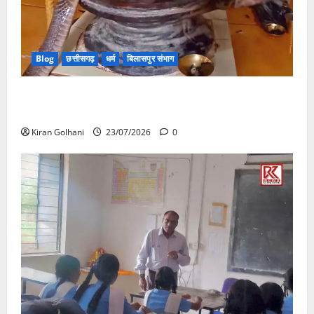
Blog
छत्तीसगढ़
धर्म
बिलासपुर संभाग
मंदिर में शिवलिंग से लिपटा नाग देख उमड़ी श्रद्धालुओं की भीड़,
सर्प मित्र ने किया सुरक्षित रेस्क्यू
Kiran Golhani
23/07/2026
0