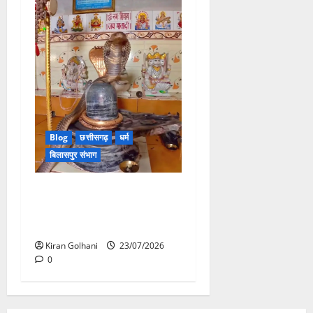
Blog
छत्तीसगढ़
धर्म
बिलासपुर संभाग
मंदिर में शिवलिंग से लिपटा नाग
देख उमड़ी श्रद्धालुओं की भीड़,
सर्प मित्र ने किया सुरक्षित रेस्क्यू
Kiran Golhani
23/07/2026
0