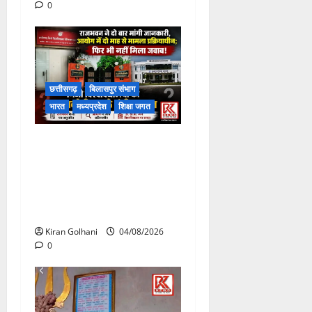
0
छत्तीसगढ़
बिलासपुर संभाग
भारत
मध्यप्रदेश
शिक्षा जगत
राजभवन के दो पत्रों का भी नहीं
मिला जवाब! विनियामक आयोग की
जांच भी प्रक्रियाधीन, निजी
विश्वविद्यालय की जवाबदेही पर
उठे गंभीर सवाल…..
Kiran Golhani
04/08/2026
0