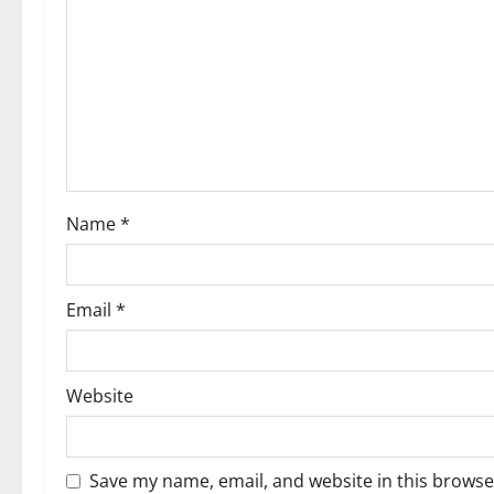
g
a
t
i
o
Name
*
n
Email
*
Website
Save my name, email, and website in this browse