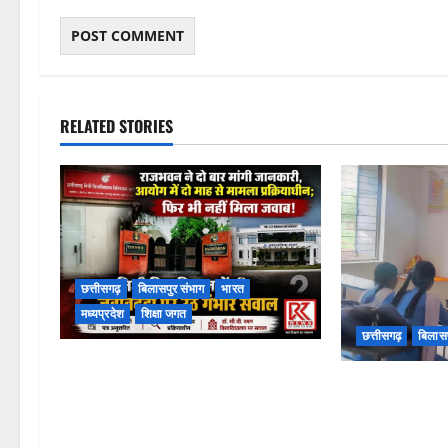
RELATED STORIES
छत्तीसगढ़
बिलासपुर संभाग
भारत
मध्यप्रदेश
शिक्षा जगत
छत्तीसगढ़
बिलासप
राजभवन के दो पत्रों का भी नहीं मिला
संयुक्त संचालक 
जवाब! विनियामक आयोग की जांच भी
निरीक्षण, अनुपस्थ
प्रक्रियाधीन, निजी विश्वविद्यालय की
कार्यवाही
जवाबदेही पर उठे गंभीर सवाल…..