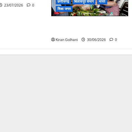
छत्तीसगढ़
बिलासपुर संभाग
भारत
23/07/2026
0
शिक्षा जगत
“अनुशासन से ही चरित्र का निर्माण होता
है” : पद्मिनी देवांगन
Kiran Golhani
30/06/2026
0