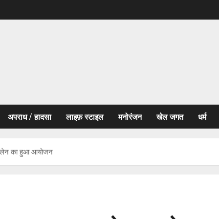
अपराध / हादसा
लाइफ़ स्टाइल
मनोरंजन
खेल जगत
धर्म
सम्मलेन का हुआ आयोजन