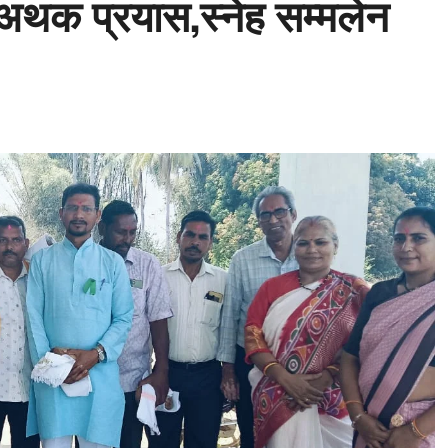
िए अथक प्रयास,स्नेह सम्मलेन