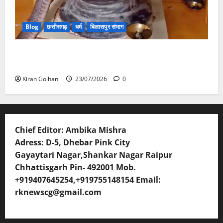
Blog
छत्तीसगढ़
धर्म
बिलासपुर संभाग
मंदिर में शिवलिंग से लिपटा नाग देख उमड़ी श्रद्धालुओं की भीड़,
सर्प मित्र ने किया सुरक्षित रेस्क्यू
Kiran Golhani
23/07/2026
0
Chief Editor: Ambika Mishra
Adress: D-5, Dhebar Pink City
Gayaytari Nagar,Shankar Nagar Raipur
Chhattisgarh Pin- 492001 Mob.
+919407645254,+919755148154 Email:
rknewscg@gmail.com