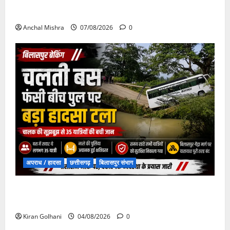
छत्तीसगढ़ सरकार की स्वच्छ ऊर्जा और पर्यावरण संरक्षण की
दिशा में बड़ा कदम
Anchal Mishra
07/08/2026
0
अपराध / हादसा
छत्तीसगढ़
बिलासपुर संभाग
चपोरा आश्रम के पास पुलिया टूटने से यात्रियों से भरी बस
फंसी
Kiran Golhani
04/08/2026
0