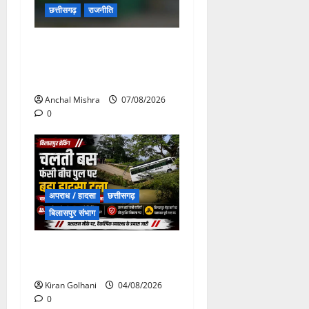
छत्तीसगढ़
राजनीति
छत्तीसगढ़ सरकार की स्वच्छ ऊर्जा
और पर्यावरण संरक्षण की दिशा में
बड़ा कदम
Anchal Mishra
07/08/2026
0
अपराध / हादसा
छत्तीसगढ़
बिलासपुर संभाग
चपोरा आश्रम के पास पुलिया
टूटने से यात्रियों से भरी बस फंसी
Kiran Golhani
04/08/2026
0