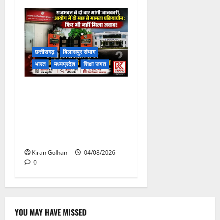
छत्तीसगढ़
बिलासपुर संभाग
भारत
मध्यप्रदेश
शिक्षा जगत
राजभवन के दो पत्रों का भी नहीं
मिला जवाब! विनियामक आयोग की
जांच भी प्रक्रियाधीन, निजी
विश्वविद्यालय की जवाबदेही पर
उठे गंभीर सवाल…..
Kiran Golhani
04/08/2026
0
YOU MAY HAVE MISSED