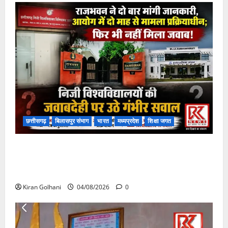
छत्तीसगढ़
बिलासपुर संभाग
भारत
मध्यप्रदेश
शिक्षा जगत
राजभवन के दो पत्रों का भी नहीं मिला जवाब! विनियामक आयोग
की जांच भी प्रक्रियाधीन, निजी विश्वविद्यालय की जवाबदेही पर
उठे गंभीर सवाल…..
Kiran Golhani
04/08/2026
0