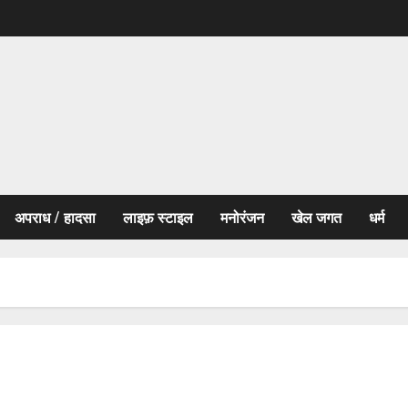
अपराध / हादसा
लाइफ़ स्टाइल
मनोरंजन
खेल जगत
धर्म