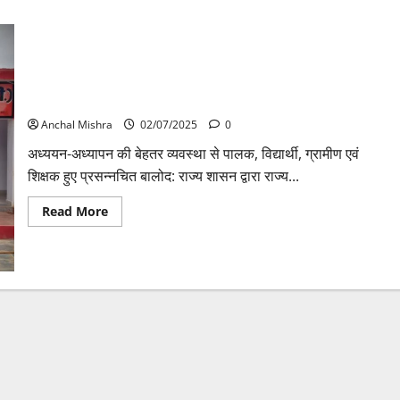
युक्तियुक्तकरण के तहत पीएमश्री शाला संबलपुर में शिक्षकों की कमी हुई
दूर
Anchal Mishra
02/07/2025
0
अध्ययन-अध्यापन की बेहतर व्यवस्था से पालक, विद्यार्थी, ग्रामीण एवं
शिक्षक हुए प्रसन्नचित बालोद: राज्य शासन द्वारा राज्य...
Read
Read More
more
about
युक्तियुक्तकरण
के
तहत
पीएमश्री
शाला
संबलपुर
में
शिक्षकों
की
कमी
हुई
दूर