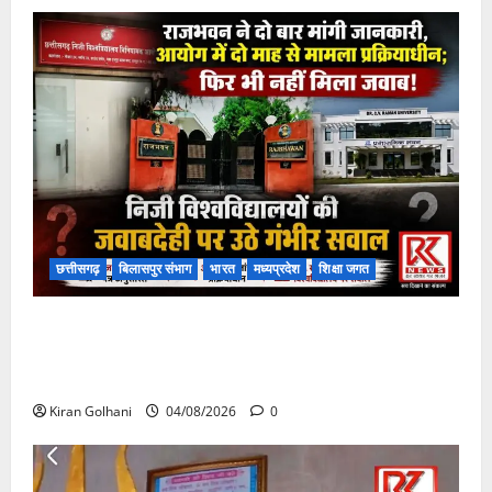
छत्तीसगढ़
बिलासपुर संभाग
भारत
मध्यप्रदेश
शिक्षा जगत
राजभवन के दो पत्रों का भी नहीं मिला जवाब! विनियामक आयोग
की जांच भी प्रक्रियाधीन, निजी विश्वविद्यालय की जवाबदेही पर
उठे गंभीर सवाल…..
Kiran Golhani
04/08/2026
0