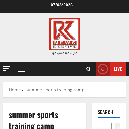
Skip
07/08/2026
to
content
हर ख़बर पर नज़र
LIVE
Primary
Menu
Home
summer sports training camp
summer sports
SEARCH
training camp
Search