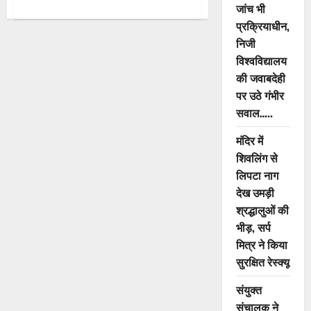
about
जांच भी
खेल
प्रक्रियाधीन,
मंत्री
टंकराम
निजी
वर्मा
ने
विश्वविद्यालय
किया
ग्रीष्मकालीन
की जवाबदेही
खेल
प्रशिक्षण
पर उठे गंभीर
शिविर
सवाल…..
का
शुभारंभ
मंदिर में
शिवलिंग से
लिपटा नाग
देख उमड़ी
श्रद्धालुओं की
भीड़, सर्प
मित्र ने किया
सुरक्षित रेस्क्यू
संयुक्त
संचालक ने