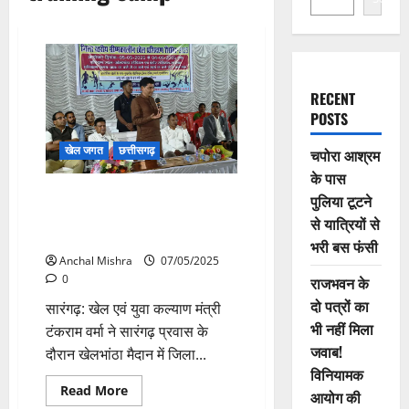
RECENT
POSTS
खेल जगत
छत्तीसगढ़
चपोरा आश्रम
के पास
खेल मंत्री टंकराम वर्मा ने किया
पुलिया टूटने
ग्रीष्मकालीन खेल प्रशिक्षण शिविर का
से यात्रियों से
शुभारंभ
भरी बस फंसी
Anchal Mishra
07/05/2025
0
राजभवन के
दो पत्रों का
सारंगढ़: खेल एवं युवा कल्याण मंत्री
भी नहीं मिला
टंकराम वर्मा ने सारंगढ़ प्रवास के
जवाब!
दौरान खेलभांठा मैदान में जिला...
विनियामक
Read
Read More
आयोग की
more