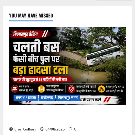
YOU MAY HAVE MISSED
अपराध / हादसा
छत्तीसगढ़
बिलासपुर संभाग
चपोरा आश्रम के पास पुलिया टूटने से यात्रियों से भरी बस
फंसी
Kiran Golhani
04/08/2026
0