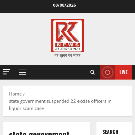
Skip
08/08/2026
to
content
हर ख़बर पर नज़र
LIVE
Primary
Menu
Home
state government suspended 22 excise officers in
liquor scam case
state government
SEARCH