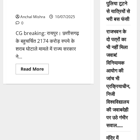
अधिकारी को किया निलंबित, देखें
पुलिया टूटने
आदेश
से यात्रियों से
Anchal Mishra
10/07/2025
भरी बस फंसी
0
राजभवन के
CG breaking: रायपुर। छत्तीसगढ़
दो पत्रों का
के बहुचर्चित 2174 करोड़ रुपये के
भी नहीं मिला
शराब घोटाले मामले में राज्य सरकार
जवाब!
ने...
विनियामक
Read
Read More
आयोग की
more
about
जांच भी
CG
प्रक्रियाधीन,
breaking:
शराब
निजी
घोटाले
मामले
विश्वविद्यालय
में
राज्य
की जवाबदेही
सरकार
पर उठे गंभीर
ने
22
सवाल…..
आबकारी
अधिकारी
को
मंदिर में
किया