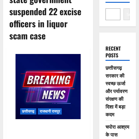
suspended 22 excise
Search
officers in liquor
scam case
RECENT
POSTS
छत्तीसगढ़
सरकार की
स्वच्छ ऊर्जा
और पर्यावरण
संरक्षण की
दिशा में बड़ा
छत्तीसगढ़
राजधानी रायपुर
कदम
चपोरा आश्रम
CG breaking: शराब घोटाले मामले में
राज्य सरकार ने 22 आबकारी
के पास