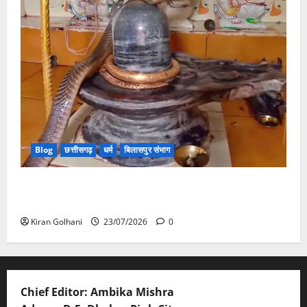
Blog
छत्तीसगढ़
धर्म
बिलासपुर संभाग
मंदिर में शिवलिंग से लिपटा नाग देख उमड़ी श्रद्धालुओं की भीड़,
सर्प मित्र ने किया सुरक्षित रेस्क्यू
Kiran Golhani
23/07/2026
0
Chief Editor: Ambika Mishra