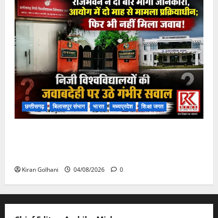
छत्तीसगढ़
बिलासपुर संभाग
भारत
मध्यप्रदेश
शिक्षा जगत
राजभवन के दो पत्रों का भी नहीं मिला जवाब! विनियामक आयोग
की जांच भी प्रक्रियाधीन, निजी विश्वविद्यालय की जवाबदेही पर
उठे गंभीर सवाल…..
Kiran Golhani
04/08/2026
0