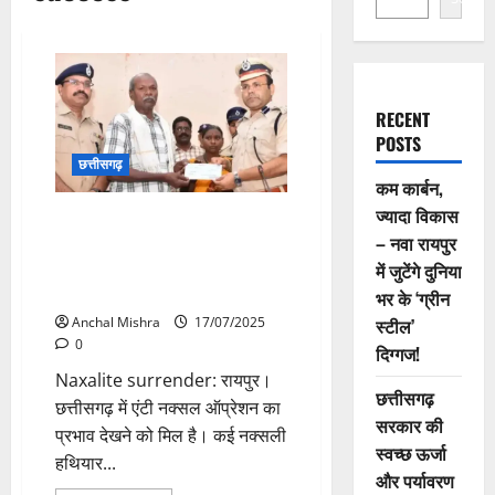
RECENT
POSTS
छत्तीसगढ़
कम कार्बन,
ज्यादा विकास
Naxalite surrender: पुलिस को
– नवा रायपुर
मिली बड़ी सफलता, 25 लाख के
इनामी नक्सली ने पत्नी संग किया
में जुटेंगे दुनिया
आत्मसमर्पण
भर के ‘ग्रीन
Anchal Mishra
17/07/2025
स्टील’
0
दिग्गज!
Naxalite surrender: रायपुर।
छत्तीसगढ़
छत्तीसगढ़ में एंटी नक्सल ऑप्रेशन का
सरकार की
प्रभाव देखने को मिल है। कई नक्सली
स्वच्छ ऊर्जा
हथियार...
और पर्यावरण