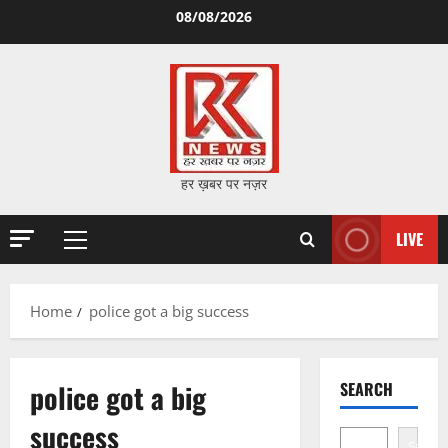
Skip
08/08/2026
to
content
हर ख़बर पर नज़र
LIVE
Primary
Menu
Home
police got a big success
police got a big
SEARCH
success
Search