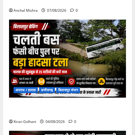
दिशा में बड़ा कदम
Anchal Mishra
07/08/2026
0
अपराध / हादसा
छत्तीसगढ़
बिलासपुर संभाग
चपोरा आश्रम के पास पुलिया टूटने से यात्रियों से भरी बस
फंसी
Kiran Golhani
04/08/2026
0