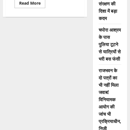
Read
संरक्षण की
Read More
more
दिशा में बड़ा
about
Naxalite
कदम
surrender:
पुलिस
को
चपोरा आश्रम
मिली
बड़ी
के पास
सफलता,
25
पुलिया टूटने
लाख
से यात्रियों से
के
इनामी
भरी बस फंसी
नक्सली
ने
पत्नी
राजभवन के
संग
किया
दो पत्रों का
आत्मसमर्पण
भी नहीं मिला
जवाब!
विनियामक
आयोग की
जांच भी
प्रक्रियाधीन,
निजी