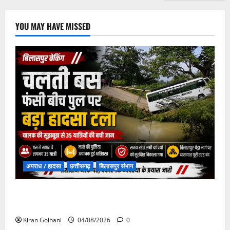
YOU MAY HAVE MISSED
अपराध / हादसा
छत्तीसगढ़
बिलासपुर संभाग
चपोरा आश्रम के पास पुलिया टूटने से यात्रियों से भरी बस
फंसी
Kiran Golhani
04/08/2026
0