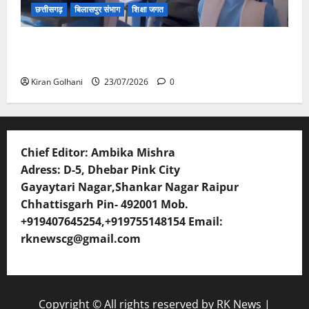
छत्तीसगढ़
बिलासपुर संभाग
शिक्षा जगत
संयुक्त संचालक ने किया स्कूलों का औचक निरीक्षण, अनुपस्थित
शिक्षकों पर होगी कार्यवाही
Kiran Golhani
23/07/2026
0
Chief Editor: Ambika Mishra
Adress: D-5, Dhebar Pink City
Gayaytari Nagar,Shankar Nagar Raipur
Chhattisgarh Pin- 492001 Mob.
+919407645254,+919755148154 Email:
rknewscg@gmail.com
Copyright © All rights reserved by RK News
|