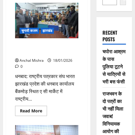
चुनावी कलम
झारखंड
RECENT
POSTS
राष्ट्रीय पत्रकार संघ भारत झारखंड
चपोरा आश्रम
प्रदेश की बैठक संपन्न
के पास
Anchal Mishra
18/01/2026
पुलिया टूटने
0
से यात्रियों से
धनबाद: राष्ट्रीय पत्रकार संघ भारत
भरी बस फंसी
झारखंड प्रदेश की धनबाद कार्यालय
बैंकमोड़ स्थित ए सी मार्केट में
राजभवन के
राष्ट्रीय...
दो पत्रों का
भी नहीं मिला
Read
Read More
more
जवाब!
about
विनियामक
राष्ट्रीय
पत्रकार
आयोग की
संघ