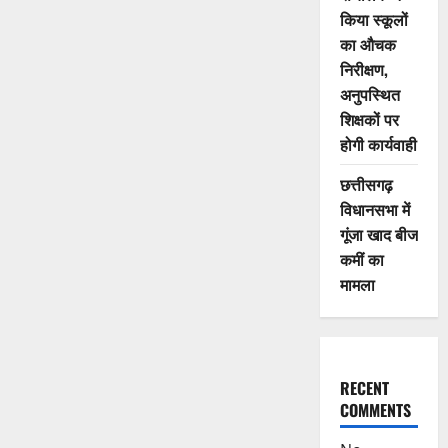
सम्मान
किया स्कूलों
समारोह
संपन्न,
का औचक
पत्रकरों
निरीक्षण,
को
किया
अनुपस्थित
गया
सम्मानित
शिक्षकों पर
होगी कार्यवाही
छत्तीसगढ़
विधानसभा में
गूंजा खाद बीज
कमीं का
मामला
RECENT
COMMENTS