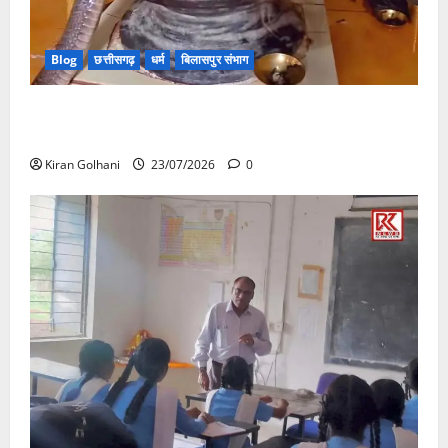
Blog
छत्तीसगढ़
धर्म
बिलासपुर संभाग
मंदिर में शिवलिंग से लिपटा नाग देख उमड़ी श्रद्धालुओं की भीड़,
सर्प मित्र ने किया सुरक्षित रेस्क्यू
Kiran Golhani
23/07/2026
0