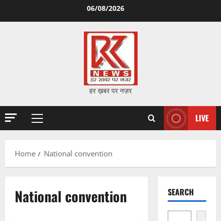
Skip
06/08/2026
to
content
हर ख़बर पर नज़र
LIVE
Primary
Menu
Home
National convention
National convention
SEARCH
Search