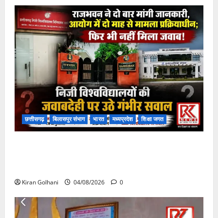
छत्तीसगढ़
बिलासपुर संभाग
भारत
मध्यप्रदेश
शिक्षा जगत
राजभवन के दो पत्रों का भी नहीं मिला जवाब! विनियामक आयोग
की जांच भी प्रक्रियाधीन, निजी विश्वविद्यालय की जवाबदेही पर
उठे गंभीर सवाल…..
Kiran Golhani
04/08/2026
0