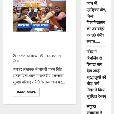
भारत
जांच भी
झारखंड
प्रदेश
प्रक्रियाधीन,
की
बैठक
निजी
संपन्न
विश्वविद्यालय
मध्यप्रदेश
लाइफ़ स्टाइल
की जवाबदेही
पर उठे गंभीर
लखनऊ :राष्ट्रीय महाधिवेशन एवं
सवाल…..
सम्मान समारोह संपन्न, पत्रकरों को
किया गया सम्मानित
मंदिर में
Anchal Mishra
01/03/2025
शिवलिंग से
0
लिपटा नाग
जनपद लखनऊ में चौधरी चरण सिंह
देख उमड़ी
सहकारिता भवन में राष्ट्रीय पत्रकार
श्रद्धालुओं की
सुरक्षा परिषद रजि0 के तत्वाधान पर...
भीड़, सर्प
मित्र ने किया
Read
Read More
सुरक्षित रेस्क्यू
more
about
लखनऊ
संयुक्त
:राष्ट्रीय
महाधिवेशन
संचालक ने
एवं