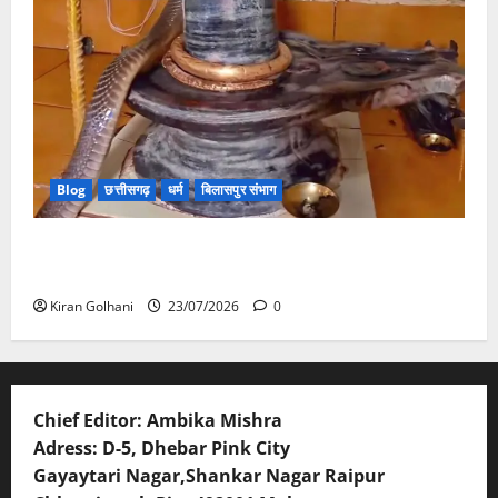
Blog
छत्तीसगढ़
धर्म
बिलासपुर संभाग
मंदिर में शिवलिंग से लिपटा नाग देख उमड़ी श्रद्धालुओं की भीड़,
सर्प मित्र ने किया सुरक्षित रेस्क्यू
Kiran Golhani
23/07/2026
0
Chief Editor: Ambika Mishra
Adress: D-5, Dhebar Pink City
Gayaytari Nagar,Shankar Nagar Raipur