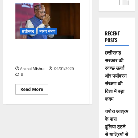
छत्तीसगढ़
बस्तर संभाग
RECENT
POSTS
मुख्यमंत्री शहीद जवानों को श्रद्धांजलि
छत्तीसगढ़
अर्पित करने जाएंगे दंतेवाड़ा , जवानों
सरकार की
की शहादत को करेंगे नमन..
स्वच्छ ऊर्जा
Anchal Mishra
06/01/2025
और पर्यावरण
0
संरक्षण की
Read
Read More
दिशा में बड़ा
more
about
कदम
मुख्यमंत्री
शहीद
चपोरा आश्रम
जवानों
को
के पास
श्रद्धांजलि
अर्पित
पुलिया टूटने
करने
जाएंगे
से यात्रियों से
दंतेवाड़ा