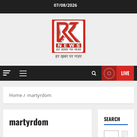
Skip
07/08/2026
to
content
हर ख़बर पर नज़र
LIVE
Primary
Menu
Home
martyrdom
martyrdom
SEARCH
Search