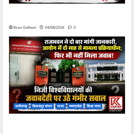
चपोरा आश्रम के पास पुलिया टूटने से यात्रियों से भरी बस
फंसी
Kiran Golhani
04/08/2026
0
छत्तीसगढ़
बिलासपुर संभाग
भारत
मध्यप्रदेश
शिक्षा जगत
राजभवन के दो पत्रों का भी नहीं मिला जवाब! विनियामक आयोग
की जांच भी प्रक्रियाधीन, निजी विश्वविद्यालय की जवाबदेही पर