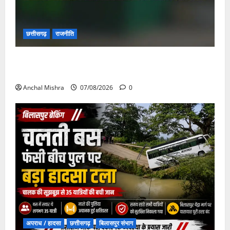
छत्तीसगढ़
राजनीति
छत्तीसगढ़ सरकार की स्वच्छ ऊर्जा और पर्यावरण संरक्षण की
दिशा में बड़ा कदम
Anchal Mishra
07/08/2026
0
अपराध / हादसा
छत्तीसगढ़
बिलासपुर संभाग