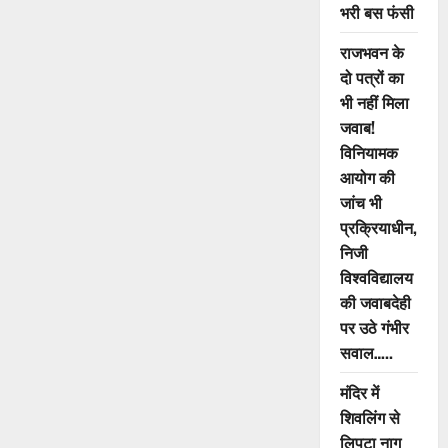
,
भरी बस फंसी
जवानों
की
राजभवन के
शहादत
को
दो पत्रों का
करेंगे
नमन..
भी नहीं मिला
जवाब!
विनियामक
आयोग की
जांच भी
प्रक्रियाधीन,
निजी
विश्वविद्यालय
की जवाबदेही
पर उठे गंभीर
सवाल…..
मंदिर में
शिवलिंग से
लिपटा नाग