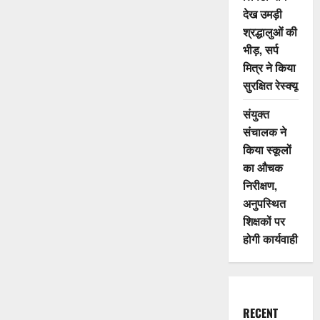
देख उमड़ी
श्रद्धालुओं की
भीड़, सर्प
मित्र ने किया
सुरक्षित रेस्क्यू
संयुक्त
संचालक ने
किया स्कूलों
का औचक
निरीक्षण,
अनुपस्थित
शिक्षकों पर
होगी कार्यवाही
RECENT