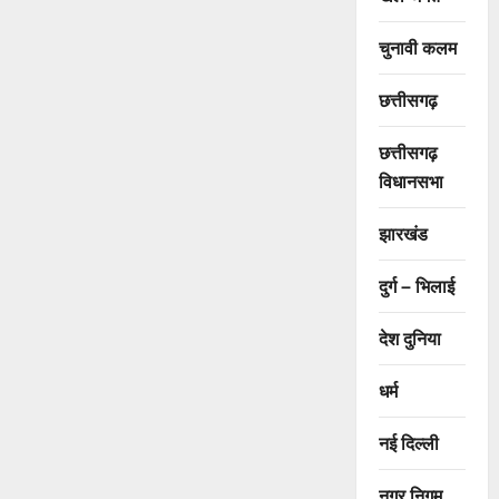
चुनावी कलम
छत्तीसगढ़
छत्तीसगढ़
विधानसभा
झारखंड
दुर्ग – भिलाई
देश दुनिया
धर्म
नई दिल्ली
नगर निगम