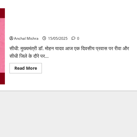
सीएम डॉ यादव आज रीवा जिले के प्रवास पर, सीधी से लाड़ली बहनों के
खातों में राशि किया अंतरित
Anchal Mishra
15/05/2025
0
सीधी: मुख्यमंत्री डॉ. मोहन यादव आज एक दिवसीय प्रवास पर रीवा और
सीधी जिले के दौरे पर...
Read
Read More
more
about
सीएम
डॉ
यादव
आज
रीवा
जिले
के
प्रवास
पर,
सीधी
से
लाड़ली
बहनों
के