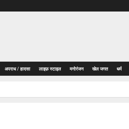
अपराध / हादसा
लाइफ़ स्टाइल
मनोरंजन
खेल जगत
धर्म