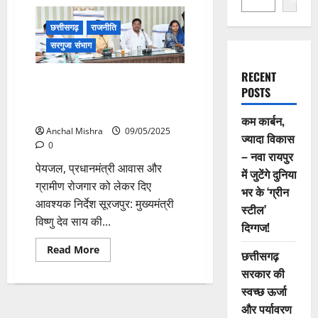
छत्तीसगढ़
राजनीति
सरगुजा संभाग
RECENT
मुख्यमंत्री ने सूरजपुर, कोरिया और
POSTS
मनेन्द्रगढ़-चिरमिरी-भरतपुर जिलों के
अधिकारियों की ली बैठक
कम कार्बन,
Anchal Mishra
09/05/2025
ज्यादा विकास
0
– नवा रायपुर
पेयजल, प्रधानमंत्री आवास और
में जुटेंगे दुनिया
ग्रामीण रोजगार को लेकर दिए
भर के ‘ग्रीन
आवश्यक निर्देश सूरजपुर: मुख्यमंत्री
स्टील’
विष्णु देव साय की...
दिग्गज!
Read
Read More
छत्तीसगढ़
more
about
सरकार की
मुख्यमंत्री
ने
स्वच्छ ऊर्जा
सूरजपुर,
और पर्यावरण
कोरिया