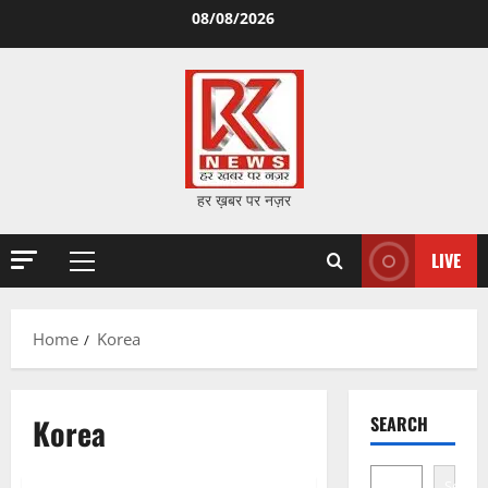
Skip
08/08/2026
to
content
हर ख़बर पर नज़र
LIVE
Primary
Menu
Home
Korea
Korea
SEARCH
Search