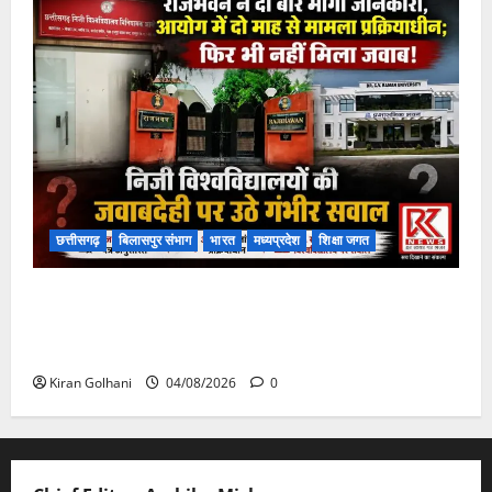
छत्तीसगढ़
बिलासपुर संभाग
भारत
मध्यप्रदेश
शिक्षा जगत
राजभवन के दो पत्रों का भी नहीं मिला जवाब! विनियामक आयोग
की जांच भी प्रक्रियाधीन, निजी विश्वविद्यालय की जवाबदेही पर
उठे गंभीर सवाल…..
Kiran Golhani
04/08/2026
0