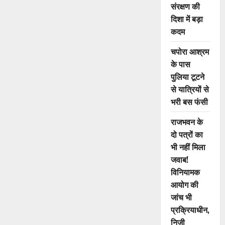
और
संरक्षण की
मनेन्द्रगढ़-
चिरमिरी-
दिशा में बड़ा
भरतपुर
जिलों
कदम
के
अधिकारियों
की
चपोरा आश्रम
ली
के पास
बैठक
पुलिया टूटने
से यात्रियों से
भरी बस फंसी
राजभवन के
दो पत्रों का
भी नहीं मिला
जवाब!
विनियामक
आयोग की
जांच भी
प्रक्रियाधीन,
निजी