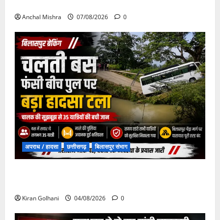
दिशा में बड़ा कदम
Anchal Mishra
07/08/2026
0
अपराध / हादसा
छत्तीसगढ़
बिलासपुर संभाग
चपोरा आश्रम के पास पुलिया टूटने से यात्रियों से भरी बस
फंसी
Kiran Golhani
04/08/2026
0