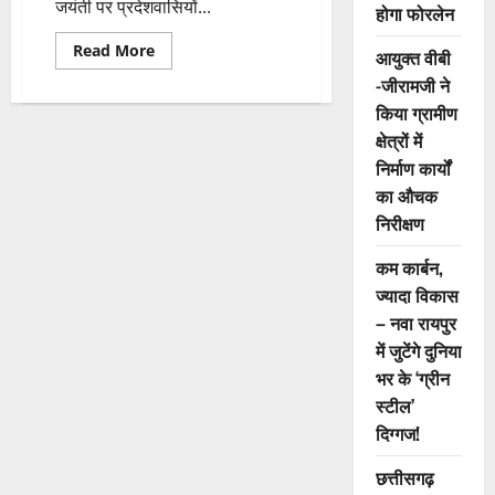
जयंती पर प्रदेशवासियों...
होगा फोरलेन
Read
Read More
आयुक्त वीबी
more
about
-जीरामजी ने
CM
किया ग्रामीण
ने
संत
क्षेत्रों में
कबीर
साहेब
निर्माण कार्यों
जी
की
का औचक
जयंती
पर
निरीक्षण
दी
शुभकामनाएँ
कम कार्बन,
ज्यादा विकास
– नवा रायपुर
में जुटेंगे दुनिया
भर के ‘ग्रीन
स्टील’
दिग्गज!
छत्तीसगढ़