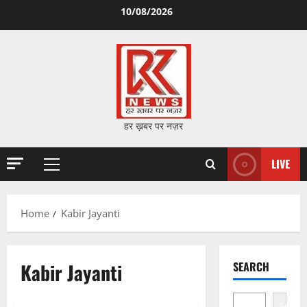
Skip
10/08/2026
to
content
हर ख़बर पर नज़र
LIVE
Primary
Menu
Home
Kabir Jayanti
Kabir Jayanti
SEARCH
Search