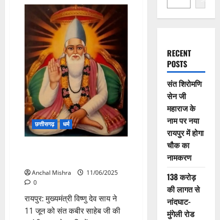
RECENT
POSTS
संत शिरोमणि
सेन जी
महाराज के
नाम पर नया
छत्तीसगढ़
धर्म
रायपुर में होगा
चौक का
CM ने संत कबीर साहेब जी की जयंती
नामकरण
पर दी शुभकामनाएँ
Anchal Mishra
11/06/2025
138 करोड़
0
की लागत से
रायपुर: मुख्यमंत्री विष्णु देव साय ने
नांदघाट-
11 जून को संत कबीर साहेब जी की
मुंगेली रोड