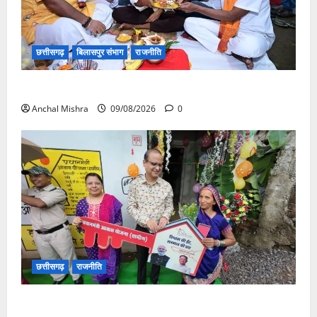
छत्तीसगढ़
बिलासपुर संभाग
राजनीति
138 करोड़ की लागत से नांदघाट-मुंगेली रोड होगा फोरलेन
Anchal Mishra
09/08/2026
0
छत्तीसगढ़
राजनीति
आयुक्त वीबी -जीरामजी ने किया ग्रामीण क्षेत्रों में निर्माण कार्यों