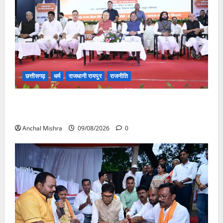
छत्तीसगढ़
धर्म
राजधानी रायपुर
राजनीति
संत शिरोमणि सेन जी महाराज के नाम पर नया रायपुर में होगा
चौक का नामकरण
Anchal Mishra
09/08/2026
0