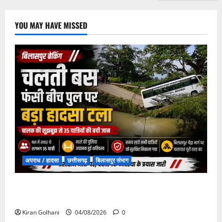
YOU MAY HAVE MISSED
अपराध / हादसा
छत्तीसगढ़
बिलासपुर संभाग
चपोरा आश्रम के पास पुलिया टूटने से यात्रियों से भरी बस
फंसी
Kiran Golhani
04/08/2026
0