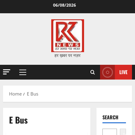
Skip
06/08/2026
to
content
हर ख़बर पर नज़र
LIVE
Primary
Menu
Home
E Bus
E Bus
SEARCH
Search