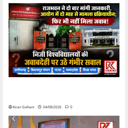
छत्तीसगढ़
बिलासपुर संभाग
भारत
मध्यप्रदेश
शिक्षा जगत
राजभवन के दो पत्रों का भी नहीं मिला जवाब! विनियामक आयोग
की जांच भी प्रक्रियाधीन, निजी विश्वविद्यालय की जवाबदेही पर
उठे गंभीर सवाल…..
Kiran Golhani
04/08/2026
0