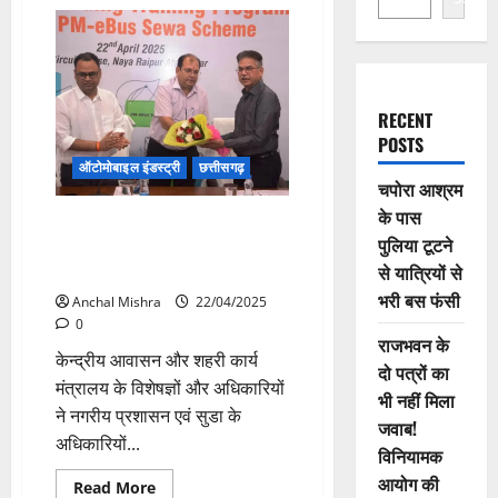
RECENT
POSTS
ऑटोमोबाइल इंडस्ट्री
छत्तीसगढ़
चपोरा आश्रम
के पास
सड़कों पर 240 ई-बस उतारने
पुलिया टूटने
तैयारियां तेज, तकनीकी तैयारियों और
से यात्रियों से
क्षमता विकास के लिए प्रशिक्षण संपन्न
भरी बस फंसी
Anchal Mishra
22/04/2025
0
राजभवन के
केन्द्रीय आवासन और शहरी कार्य
दो पत्रों का
मंत्रालय के विशेषज्ञों और अधिकारियों
भी नहीं मिला
ने नगरीय प्रशासन एवं सुडा के
जवाब!
अधिकारियों...
विनियामक
आयोग की
Read
Read More