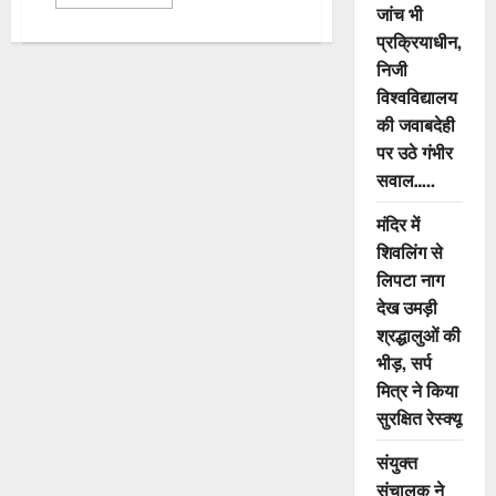
more
जांच भी
about
सड़कों
प्रक्रियाधीन,
पर
240
निजी
ई-
विश्वविद्यालय
बस
उतारने
की जवाबदेही
तैयारियां
तेज,
पर उठे गंभीर
तकनीकी
तैयारियों
सवाल…..
और
क्षमता
विकास
मंदिर में
के
शिवलिंग से
लिए
प्रशिक्षण
लिपटा नाग
संपन्न
देख उमड़ी
श्रद्धालुओं की
भीड़, सर्प
मित्र ने किया
सुरक्षित रेस्क्यू
संयुक्त
संचालक ने