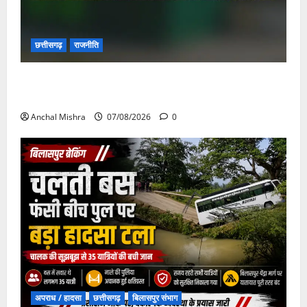
छत्तीसगढ़
राजनीति
छत्तीसगढ़ सरकार की स्वच्छ ऊर्जा और पर्यावरण संरक्षण की
दिशा में बड़ा कदम
Anchal Mishra
07/08/2026
0
अपराध / हादसा
छत्तीसगढ़
बिलासपुर संभाग