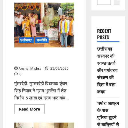
RECENT
POSTS
छत्तीसगढ़
राजनीति
छत्तीसगढ़
विधायक ने किया विभिन्न निर्माण कार्यों
सरकार की
का भूमिपूजन किया
स्वच्छ ऊर्जा
Anchal Mishra
25/09/2025
और पर्यावरण
0
संरक्षण की
गुंडरदेही: गुण्डरदेही विधायक कुंवर
दिशा में बड़ा
सिंह निषाद ने ग्राम भुसरेंगा में शेड
कदम
निर्माण 5 लाख एवं ग्राम भाठागांव...
चपोरा आश्रम
Read
Read More
के पास
more
पुलिया टूटने
about
विधायक
से यात्रियों से
ने