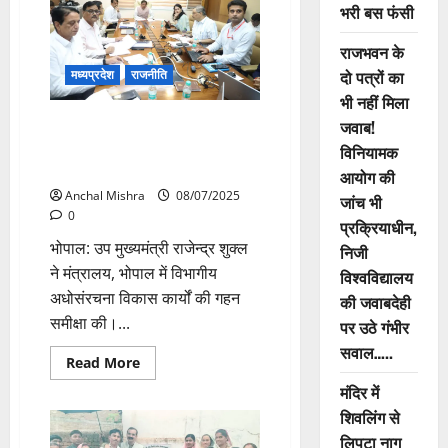
किया
भरी बस फंसी
विभिन्न
निर्माण
कार्यों
राजभवन के
का
भूमिपूजन
दो पत्रों का
मध्यप्रदेश
राजनीति
किया
भी नहीं मिला
पीएम-अभीम, 15 वें वित्त आयोग,
जवाब!
एनएचएम और विभागीय अधोसंरचना
विनियामक
विकास कार्यों की वृहद समीक्षा
आयोग की
Anchal Mishra
08/07/2025
जांच भी
0
प्रक्रियाधीन,
भोपाल: उप मुख्यमंत्री राजेन्द्र शुक्ल
निजी
ने मंत्रालय, भोपाल में विभागीय
विश्वविद्यालय
अधोसंरचना विकास कार्यों की गहन
की जवाबदेही
समीक्षा की।...
पर उठे गंभीर
सवाल…..
Read
Read More
more
मंदिर में
about
पीएम-
शिवलिंग से
अभीम,
15
लिपटा नाग
वें