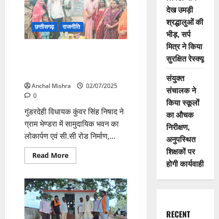
वित्त
देख उमड़ी
आयोग,
एनएचएम
श्रद्धालुओं की
और
छत्तीसगढ़
राजनीति
भीड़, सर्प
विभागीय
अधोसंरचना
मित्र ने किया
विकास
निर्माण कार्यों का लोकार्पण एवं
कार्यों
सुरक्षित रेस्क्यू
की
भूमिपूजन, विधायक कुंवर सिंह निषाद
वृहद
हुए शामिल
समीक्षा
संयुक्त
Anchal Mishra
02/07/2025
संचालक ने
0
किया स्कूलों
गुंडरदेही विधायक कुंवर सिंह निषाद ने
का औचक
ग्राम भेण्डरा में सामुदायिक भवन का
निरीक्षण,
लोकार्पण एवं सी.सी रोड निर्माण,...
अनुपस्थित
शिक्षकों पर
Read
Read More
more
होगी कार्यवाही
about
निर्माण
कार्यों
का
लोकार्पण
एवं
भूमिपूजन,
RECENT
विधायक