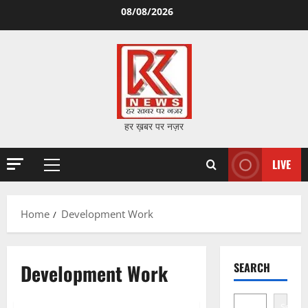
Skip
08/08/2026
to
content
हर ख़बर पर नज़र
LIVE
Primary
Menu
Home
Development Work
Development Work
SEARCH
Search