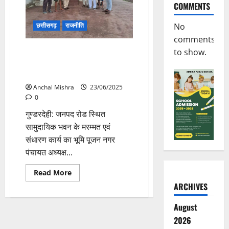
कुंवर
COMMENTS
सिंह
निषाद
छत्तीसगढ़
राजनीति
No
हुए
शामिल
comments
सामुदायिक भवन के मरम्मत संधारण
to show.
का भूमि पूजन एवं निर्माणाधीन कार्यों
निरीक्षण
Anchal Mishra
23/06/2025
0
गुण्डरदेही: जनपद रोड स्थित
सामुदायिक भवन के मरम्मत एवं
संधारण कार्य का भूमि पूजन नगर
पंचायत अध्यक्ष...
Read
Read More
more
ARCHIVES
about
सामुदायिक
भवन
August
के
मरम्मत
2026
संधारण