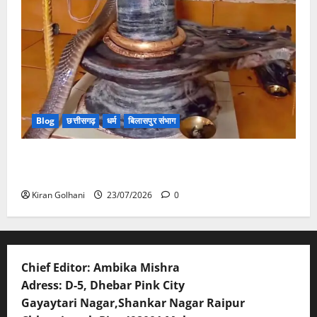
Blog
छत्तीसगढ़
धर्म
बिलासपुर संभाग
मंदिर में शिवलिंग से लिपटा नाग देख उमड़ी श्रद्धालुओं की भीड़,
सर्प मित्र ने किया सुरक्षित रेस्क्यू
Kiran Golhani
23/07/2026
0
Chief Editor: Ambika Mishra
Adress: D-5, Dhebar Pink City
Gayaytari Nagar,Shankar Nagar Raipur