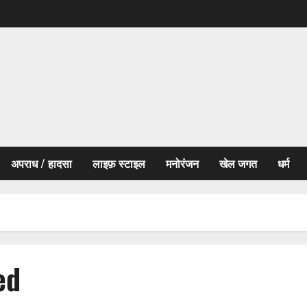
अपराध / हादसा
लाइफ़ स्टाइल
मनोरंजन
खेल जगत
धर्म
ed