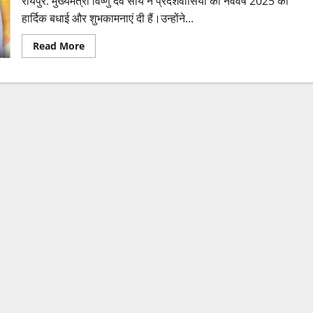
रायपुर: मुख्यमंत्री विष्णु देव साय ने प्रदेशवासियों को नववर्ष 2025 की
हार्दिक बधाई और शुभकामनाएं दी हैं।उन्होंने...
Read
Read More
more
about
मुख्यमंत्री
विष्णु
देव
साय
ने
प्रदेशवासियों
को
नववर्ष
2025
की
दी
बधाई
और
शुभकामनाएं,
लोगों
के
जीवन
में
सुख,समृद्धि
और
खुशहाली
लेकर
आए:
विष्णु
देव