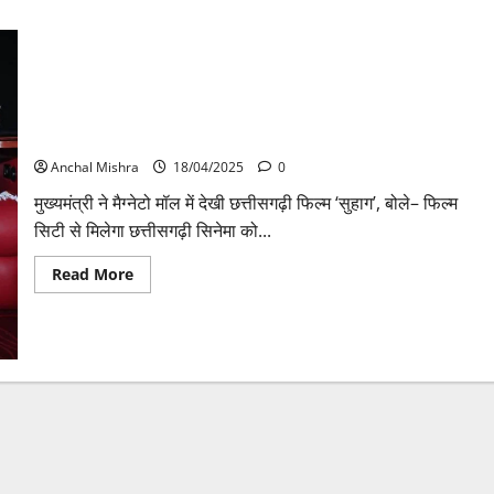
“सुहाग” फिल्म में छत्तीसगढ़ की संस्कृति और पारिवारिक मूल्यों का सजीव
चित्रण – मुख्यमंत्री श्री विष्णु देव साय
Anchal Mishra
18/04/2025
0
मुख्यमंत्री ने मैग्नेटो मॉल में देखी छत्तीसगढ़ी फिल्म ‘सुहाग’, बोले– फिल्म
सिटी से मिलेगा छत्तीसगढ़ी सिनेमा को...
Read
Read More
more
about
“सुहाग”
फिल्म
में
छत्तीसगढ़
की
संस्कृति
और
पारिवारिक
मूल्यों
का
सजीव
चित्रण