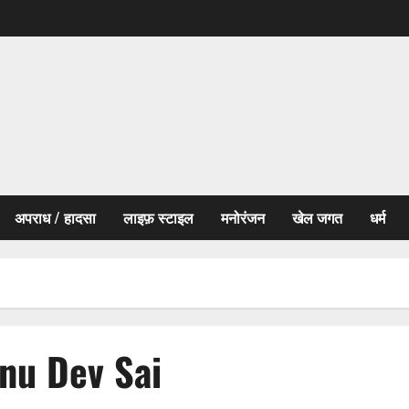
अपराध / हादसा
लाइफ़ स्टाइल
मनोरंजन
खेल जगत
धर्म
hnu Dev Sai