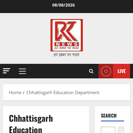
Skip
08/08/2026
to
content
हर ख़बर पर नज़र
LIVE
Primary
Menu
Home
Chhattisgarh Education Department
Chhattisgarh
SEARCH
Education
Search