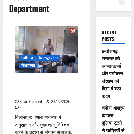
Department
RECENT
POSTS
छत्तीसगढ़
सरकार की
छत्तीसगढ़
बिलासपुर संभाग
स्वच्छ ऊर्जा
शिक्षा जगत
और पर्यावरण
संरक्षण की
संयुक्त संचालक ने किया स्कूलों का
औचक निरीक्षण, अनुपस्थित शिक्षकों
दिशा में बड़ा
पर होगी कार्यवाही
कदम
Kiran Golhani
23/07/2026
चपोरा आश्रम
0
के पास
बिलासपुर:- शिक्षा व्यवस्था में
पुलिया टूटने
अनुशासन और गुणवत्ता सुनिश्चित
से यात्रियों से
करने के उद्देश्य से संयुक्त संचालक,