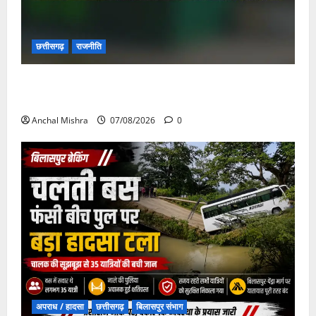
छत्तीसगढ़
राजनीति
छत्तीसगढ़ सरकार की स्वच्छ ऊर्जा और पर्यावरण संरक्षण की
दिशा में बड़ा कदम
Anchal Mishra
07/08/2026
0
अपराध / हादसा
छत्तीसगढ़
बिलासपुर संभाग