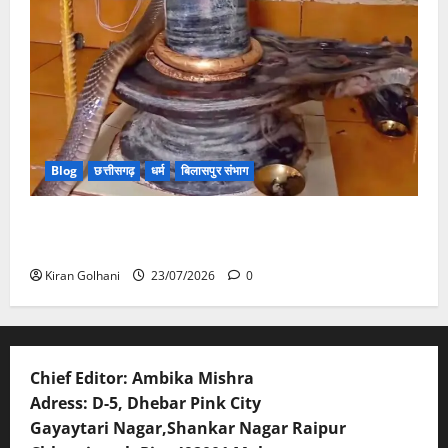
Blog
छत्तीसगढ़
धर्म
बिलासपुर संभाग
मंदिर में शिवलिंग से लिपटा नाग देख उमड़ी श्रद्धालुओं की भीड़,
सर्प मित्र ने किया सुरक्षित रेस्क्यू
Kiran Golhani
23/07/2026
0
Chief Editor: Ambika Mishra
Adress: D-5, Dhebar Pink City
Gayaytari Nagar,Shankar Nagar Raipur