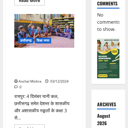
Read
Read More
COMMENTS
more
about
Gokaldas
No
Exports
का
comments
छत्तीसगढ़
में
to show.
निवेश
प्रस्ताव,
टेक्सटाइल
छत्तीसगढ़
शिक्षा जगत
उद्योग
को
मिलेगी
75 हजार स्कूलों में परख राष्ट्रीय
नई
रफ्तार
सर्वेक्षण कल, 25 लाख स्टूडेंट होंगे
शामिल,छत्तीसगढ़ शिक्षा विभाग ने की
तैयारियां
Anchal Mishra
03/12/2024
0
रायपुर: 4 दिसंबर यानी कल,
छत्तीसगढ़ समेत देशभर के शासकीय
ARCHIVES
और अशासकीय स्कूलों के कक्षा 3
August
से...
2026