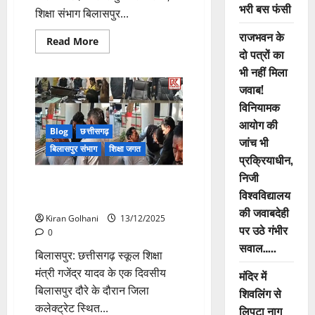
भरी बस फंसी
शिक्षा संभाग बिलासपुर...
राजभवन के
Read
Read More
more
दो पत्रों का
about
भी नहीं मिला
संयुक्त
संचालक
जवाब!
ने
किया
विनियामक
स्कूलों
का
आयोग की
औचक
Blog
छत्तीसगढ़
निरीक्षण,
जांच भी
अनुपस्थित
बिलासपुर संभाग
शिक्षा जगत
प्रक्रियाधीन,
शिक्षकों
पर
निजी
होगी
स्कूल शिक्षा मंत्री के फटकार से कोटा
कार्यवाही
विश्वविद्यालय
BEO हुए बेहोश
की जवाबदेही
Kiran Golhani
13/12/2025
पर उठे गंभीर
0
सवाल…..
बिलासपुर: छत्तीसगढ़ स्कूल शिक्षा
मंत्री गजेंद्र यादव के एक दिवसीय
मंदिर में
बिलासपुर दौरे के दौरान जिला
शिवलिंग से
कलेक्ट्रेट स्थित...
लिपटा नाग