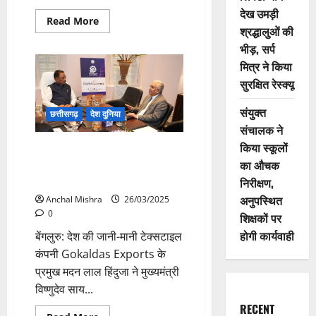
देख उमड़ी
Read
Read More
श्रद्धालुओं की
more
about
भीड़, सर्प
स्कूल
शिक्षा
मित्र ने किया
मंत्री
के
सुरक्षित रेस्क्यू
फटकार
से
कोटा
संयुक्त
छत्तीसगढ़
देश दुनिया
BEO
संचालक ने
हुए
बेहोश
किया स्कूलों
Gokaldas Exports का छत्तीसगढ़ में
का औचक
निवेश प्रस्ताव, टेक्सटाइल उद्योग को
मिलेगी नई रफ्तार
निरीक्षण,
अनुपस्थित
Anchal Mishra
26/03/2025
0
शिक्षकों पर
होगी कार्यवाही
बेंगलुरु: देश की जानी-मानी टेक्सटाइल
कंपनी Gokaldas Exports के
प्रमुख मदन लाल हिंदुजा ने मुख्यमंत्री
विष्णुदेव साय...
RECENT