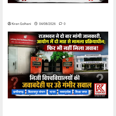
चपोरा आश्रम के पास पुलिया टूटने से यात्रियों से भरी बस
फंसी
Kiran Golhani
04/08/2026
0
छत्तीसगढ़
बिलासपुर संभाग
भारत
मध्यप्रदेश
शिक्षा जगत
राजभवन के दो पत्रों का भी नहीं मिला जवाब! विनियामक आयोग
की जांच भी प्रक्रियाधीन, निजी विश्वविद्यालय की जवाबदेही पर