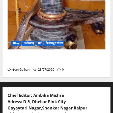
Blog
छत्तीसगढ़
धर्म
बिलासपुर संभाग
मंदिर में शिवलिंग से लिपटा नाग देख उमड़ी श्रद्धालुओं की भीड़,
सर्प मित्र ने किया सुरक्षित रेस्क्यू
Kiran Golhani
23/07/2026
0
Chief Editor: Ambika Mishra
Adress: D-5, Dhebar Pink City
Gayaytari Nagar,Shankar Nagar Raipur