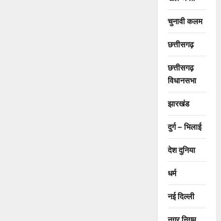
चुनावी कलम
छत्तीसगढ़
छत्तीसगढ़
विधानसभा
झारखंड
दुर्ग – भिलाई
देश दुनिया
धर्म
नई दिल्ली
नगर निगम