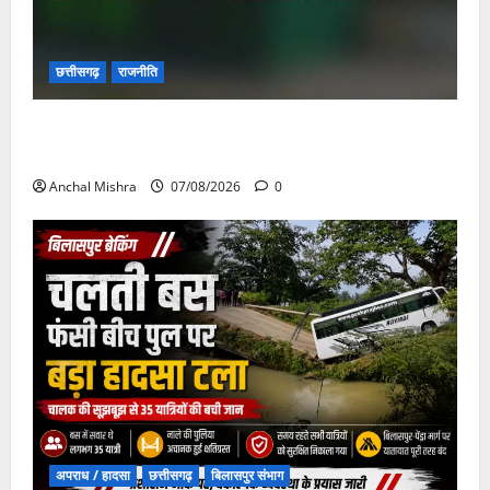
छत्तीसगढ़
राजनीति
छत्तीसगढ़ सरकार की स्वच्छ ऊर्जा और पर्यावरण संरक्षण की
दिशा में बड़ा कदम
Anchal Mishra
07/08/2026
0
अपराध / हादसा
छत्तीसगढ़
बिलासपुर संभाग