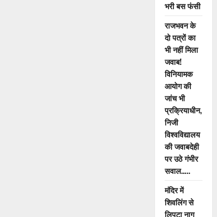
भरी बस फंसी
पारवानी
नहीं
लड़ेंगे
राजभवन के
चैम्बर
ऑफ
दो पत्रों का
कॉमर्स
का
भी नहीं मिला
चुनाव
जवाब!
विनियामक
आयोग की
जांच भी
प्रक्रियाधीन,
निजी
विश्वविद्यालय
की जवाबदेही
पर उठे गंभीर
सवाल…..
मंदिर में
शिवलिंग से
लिपटा नाग