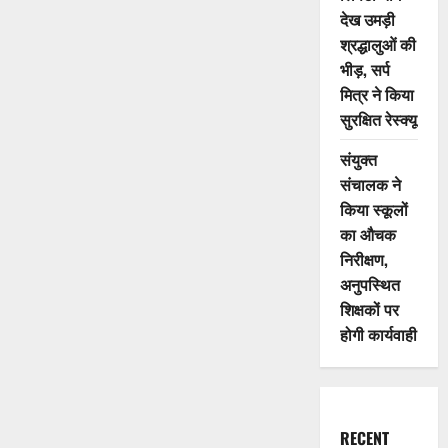
देख उमड़ी
श्रद्धालुओं की
भीड़, सर्प
मित्र ने किया
सुरक्षित रेस्क्यू
संयुक्त
संचालक ने
किया स्कूलों
का औचक
निरीक्षण,
अनुपस्थित
शिक्षकों पर
होगी कार्यवाही
RECENT