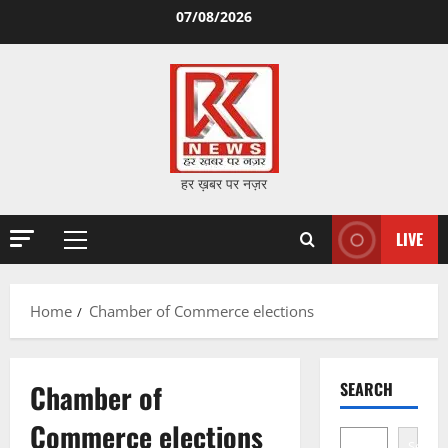
Skip
07/08/2026
to
content
हर ख़बर पर नज़र
LIVE
Primary
Menu
Home
Chamber of Commerce elections
Chamber of
SEARCH
Commerce elections
Search