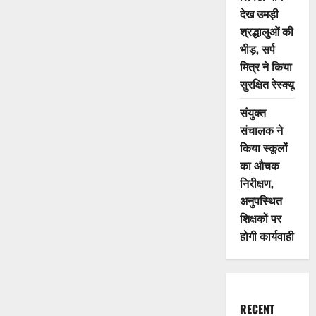
देख उमड़ी
श्रद्धालुओं की
भीड़, सर्प
मित्र ने किया
सुरक्षित रेस्क्यू
संयुक्त
संचालक ने
किया स्कूलों
का औचक
निरीक्षण,
अनुपस्थित
शिक्षकों पर
होगी कार्यवाही
RECENT