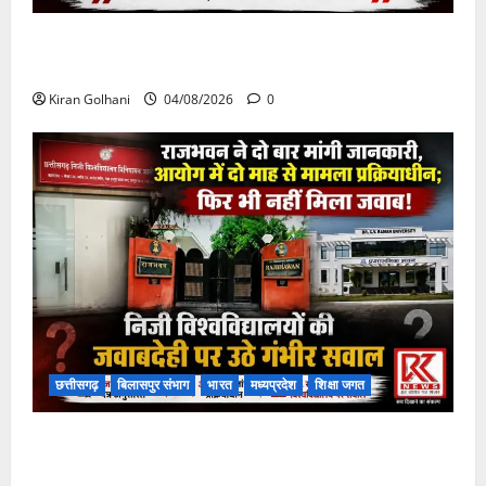
चपोरा आश्रम के पास पुलिया टूटने से यात्रियों से भरी बस
फंसी
Kiran Golhani
04/08/2026
0
छत्तीसगढ़
बिलासपुर संभाग
भारत
मध्यप्रदेश
शिक्षा जगत
राजभवन के दो पत्रों का भी नहीं मिला जवाब! विनियामक आयोग
की जांच भी प्रक्रियाधीन, निजी विश्वविद्यालय की जवाबदेही पर