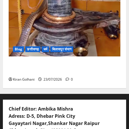
Blog
छत्तीसगढ़
धर्म
बिलासपुर संभाग
मंदिर में शिवलिंग से लिपटा नाग देख उमड़ी श्रद्धालुओं की भीड़,
सर्प मित्र ने किया सुरक्षित रेस्क्यू
Kiran Golhani
23/07/2026
0
Chief Editor: Ambika Mishra
Adress: D-5, Dhebar Pink City
Gayaytari Nagar,Shankar Nagar Raipur