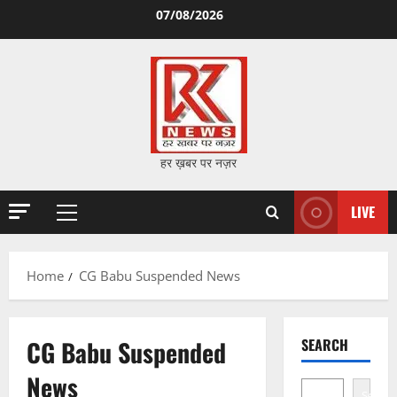
Skip
07/08/2026
to
content
हर ख़बर पर नज़र
LIVE
Primary
Menu
Home
CG Babu Suspended News
CG Babu Suspended
SEARCH
News
Search