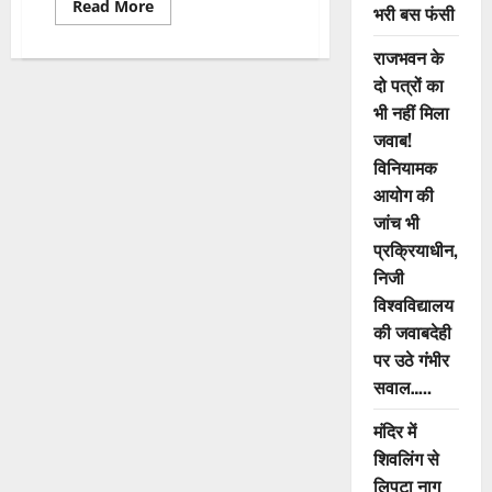
Read
Read More
भरी बस फंसी
more
about
CG
राजभवन के
Babu
दो पत्रों का
Suspended
News:
भी नहीं मिला
रिश्वत
लेते
जवाब!
ACB
ने
विनियामक
बाबू
को
आयोग की
रंगे
जांच भी
हाथो
पकड़ा,
प्रक्रियाधीन,
स्वास्थ्य
विभाग
निजी
ने
किया
विश्वविद्यालय
निलंबित
की जवाबदेही
पर उठे गंभीर
सवाल…..
मंदिर में
शिवलिंग से
लिपटा नाग