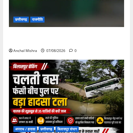
छत्तीसगढ़
राजनीति
छत्तीसगढ़ सरकार की स्वच्छ ऊर्जा और पर्यावरण संरक्षण की
दिशा में बड़ा कदम
Anchal Mishra
07/08/2026
0
अपराध / हादसा
छत्तीसगढ़
बिलासपुर संभाग