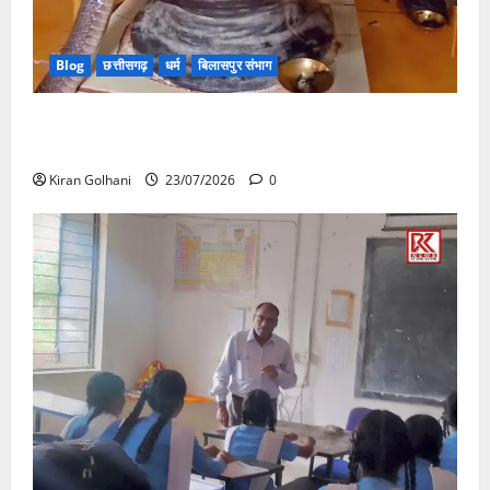
Blog
छत्तीसगढ़
धर्म
बिलासपुर संभाग
मंदिर में शिवलिंग से लिपटा नाग देख उमड़ी श्रद्धालुओं की भीड़,
सर्प मित्र ने किया सुरक्षित रेस्क्यू
Kiran Golhani
23/07/2026
0