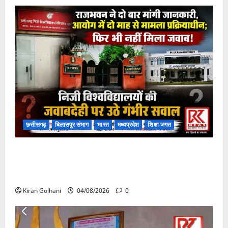
छत्तीसगढ़
बिलासपुर संभाग
भारत
मध्यप्रदेश
शिक्षा जगत
राजभवन के दो पत्रों का भी नहीं मिला जवाब! विनियामक आयोग
की जांच भी प्रक्रियाधीन, निजी विश्वविद्यालय की जवाबदेही पर
उठे गंभीर सवाल…..
Kiran Golhani
04/08/2026
0