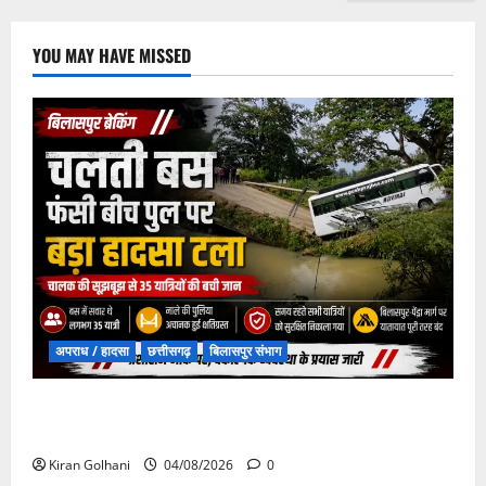
YOU MAY HAVE MISSED
अपराध / हादसा
छत्तीसगढ़
बिलासपुर संभाग
चपोरा आश्रम के पास पुलिया टूटने से यात्रियों से भरी बस
फंसी
Kiran Golhani
04/08/2026
0