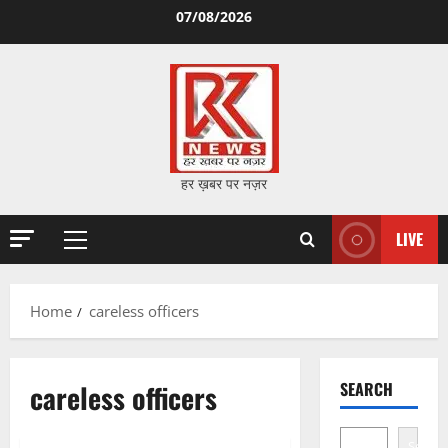
Skip
07/08/2026
to
content
हर ख़बर पर नज़र
LIVE
Primary
Menu
Home
careless officers
careless officers
SEARCH
Search