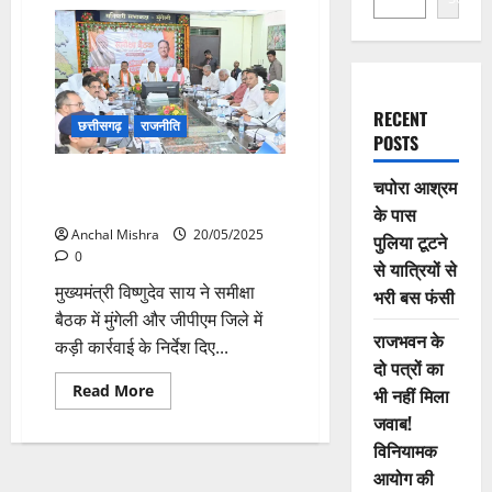
RECENT
छत्तीसगढ़
राजनीति
POSTS
मुख्यमंत्री के कड़े तेवर – लापरवाह
चपोरा आश्रम
अधिकारियों पर गिरी गाज
के पास
Anchal Mishra
20/05/2025
पुलिया टूटने
0
से यात्रियों से
मुख्यमंत्री विष्णुदेव साय ने समीक्षा
भरी बस फंसी
बैठक में मुंगेली और जीपीएम जिले में
राजभवन के
कड़ी कार्रवाई के निर्देश दिए...
दो पत्रों का
Read
Read More
भी नहीं मिला
more
about
जवाब!
मुख्यमंत्री
विनियामक
के
कड़े
आयोग की
तेवर