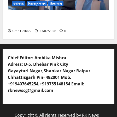
छत्तीसगढ़
बिलासपुर संभाग
शिक्षा जगत
संयुक्त संचालक ने किया स्कूलों का औचक निरीक्षण, अनुपस्थित
शिक्षकों पर होगी कार्यवाही
Kiran Golhani
23/07/2026
0
Chief Editor: Ambika Mishra
Adress: D-5, Dhebar Pink City
Gayaytari Nagar,Shankar Nagar Raipur
Chhattisgarh Pin- 492001 Mob.
+919407645254,+919755148154 Email:
rknewscg@gmail.com
Copyright © All rights reserved by RK News
|