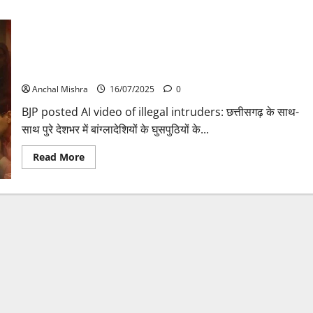
BJP posted AI video of illegal intruders: बीजेपी ने पहले
विधानसभा में अवैध घुसपैठियों पर कांग्रेस पर साधा निशाना, और अब AI
वीडियो जारी कर बोला हमला
Anchal Mishra
16/07/2025
0
BJP posted AI video of illegal intruders: छत्तीसगढ़ के साथ-
साथ पुरे देशभर में बांग्लादेशियों के घुसपुठियों के...
Read
Read More
more
about
BJP
posted
AI
video
of
illegal
intruders:
बीजेपी
ने
पहले
विधानसभा
में
अवैध
घुसपैठियों