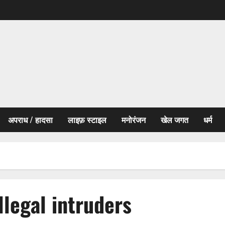
अपराध / हादसा
लाइफ़ स्टाइल
मनोरंजन
खेल जगत
धर्म
llegal intruders