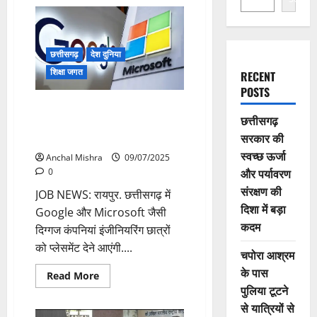
छत्तीसगढ़
देश दुनिया
शिक्षा जगत
RECENT
POSTS
JOB NEWS: छत्तीसगढ़ के इंजीनियरिंग
छत्तीसगढ़
छात्रों के लिए खुशखबरी, प्लेसमेंट देने
सरकार की
भिलाई आएगे Google और Microsoft
स्वच्छ ऊर्जा
Anchal Mishra
09/07/2025
और पर्यावरण
0
संरक्षण की
JOB NEWS: रायपुर. छत्तीसगढ़ में
दिशा में बड़ा
Google और Microsoft जैसी
कदम
दिग्गज कंपनियां इंजीनियरिंग छात्रों
को प्लेसमेंट देने आएंगी....
चपोरा आश्रम
के पास
Read
Read More
more
पुलिया टूटने
about
JOB
से यात्रियों से
NEWS: