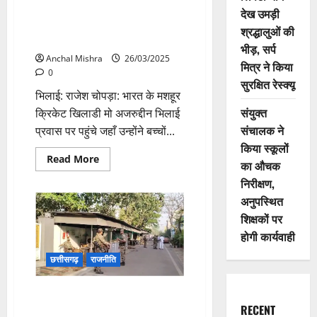
जगहों
भिलाई RKC के संयोजक ने क्रिकेटर
देख उमड़ी
पर
से की मुलाक़ात, अजरुद्दीन ने बच्चों के
छापे
श्रद्धालुओं की
मारने
सिखाये क्रिकेट के गुर
की
भीड़, सर्प
कही
Anchal Mishra
26/03/2025
मित्र ने किया
बात
0
सुरक्षित रेस्क्यू
भिलाई: राजेश चोपड़ा: भारत के मशहूर
संयुक्त
क्रिकेट खिलाडी मो अजरुद्दीन भिलाई
संचालक ने
प्रवास पर पहुंचे जहाँ उन्होंने बच्चों...
किया स्कूलों
Read
Read More
का औचक
more
about
निरीक्षण,
भिलाई
RKC
अनुपस्थित
के
शिक्षकों पर
संयोजक
ने
होगी कार्यवाही
क्रिकेटर
से
की
छत्तीसगढ़
राजनीति
मुलाक़ात,
अजरुद्दीन
ने
पूर्व मुख्यमंत्री भूपेश बघेल के निवास
बच्चों
के
RECENT
पर CBI की दबिश, रायपुर और भिलाई
सिखाये