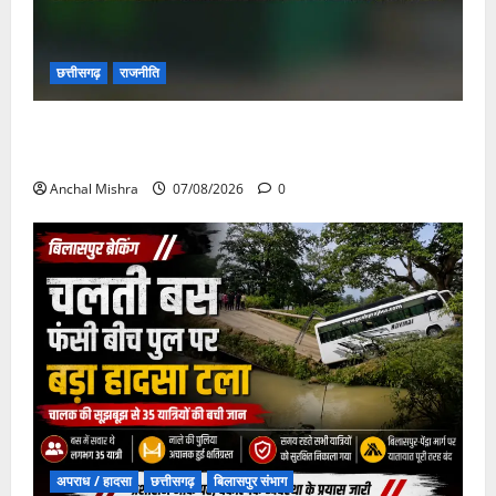
छत्तीसगढ़
राजनीति
छत्तीसगढ़ सरकार की स्वच्छ ऊर्जा और पर्यावरण संरक्षण की
दिशा में बड़ा कदम
Anchal Mishra
07/08/2026
0
अपराध / हादसा
छत्तीसगढ़
बिलासपुर संभाग