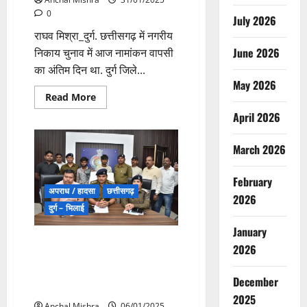
जारी
0
July 2026
राघव मिश्रा_दुर्ग. छत्तीसगढ़ में नगरीय
June 2026
निकाय चुनाव में आज नामांकन वापसी
का अंतिम दिन था. दुर्ग जिले...
May 2026
Read
Read More
more
about
April 2026
BIG
BREAKING:
उपचुनाव
March 2026
में
भाजपा
प्रत्याशी
February
चंदन
अपराध / हादसा
छत्तीसगढ़
यादव
2026
की
दुर्ग – भिलाई
निर्विरोध
जीत
January
मेला देखने गए किशोर की हत्या, दो
2026
नाबालिग सहित 4 आरोपी
गिरफ्तार,आपसी विवाद के वजह से हुई
December
ह्त्या
2025
Anchal Mishra
06/01/2025