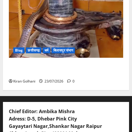
Blog
छत्तीसगढ़
धर्म
बिलासपुर संभाग
मंदिर में शिवलिंग से लिपटा नाग देख उमड़ी श्रद्धालुओं की भीड़,
सर्प मित्र ने किया सुरक्षित रेस्क्यू
Kiran Golhani
23/07/2026
0
Chief Editor: Ambika Mishra
Adress: D-5, Dhebar Pink City
Gayaytari Nagar,Shankar Nagar Raipur