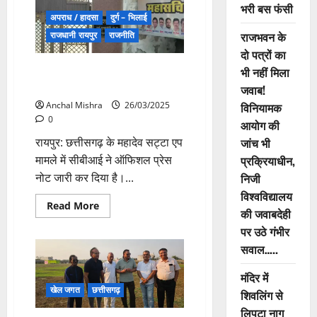
भरी बस फंसी
छत्तीसगढ़
के
अपराध / हादसा
दुर्ग – भिलाई
इंजीनियरिंग
राजभवन के
राजधानी रायपुर
राजनीति
छात्रों
के
दो पत्रों का
लिए
खुशखबरी,
रायपुर : CBI ने जारी किया नोट , 60
भी नहीं मिला
प्लेसमेंट
जगहों पर छापे मारने की कही बात
देने
जवाब!
भिलाई
विनियामक
Anchal Mishra
26/03/2025
आएगे
Google
0
आयोग की
और
Microsoft
जांच भी
रायपुर: छत्तीसगढ़ के महादेव सट्टा एप
प्रक्रियाधीन,
मामले में सीबीआई ने ऑफिशल प्रेस
निजी
नोट जारी कर दिया है।...
विश्वविद्यालय
Read
Read More
की जवाबदेही
more
about
पर उठे गंभीर
रायपुर
:
सवाल…..
CBI
ने
जारी
मंदिर में
किया
खेल जगत
छत्तीसगढ़
शिवलिंग से
नोट
,
लिपटा नाग
60