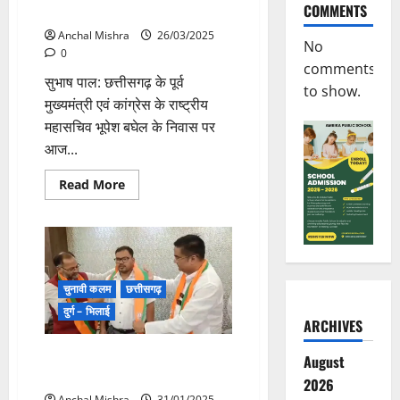
COMMENTS
में जांच जारी
क्रिकेट
के
Anchal Mishra
26/03/2025
गुर
No
0
comments
सुभाष पाल: छत्तीसगढ़ के पूर्व
to show.
मुख्यमंत्री एवं कांग्रेस के राष्ट्रीय
महासचिव भूपेश बघेल के निवास पर
आज...
Read
Read More
more
about
पूर्व
मुख्यमंत्री
भूपेश
बघेल
के
निवास
चुनावी कलम
छत्तीसगढ़
पर
CBI
दुर्ग – भिलाई
की
ARCHIVES
दबिश,
रायपुर
BIG BREAKING: उपचुनाव में भाजपा
और
August
भिलाई
प्रत्याशी चंदन यादव की निर्विरोध जीत
2026
में
जांच
Anchal Mishra
31/01/2025