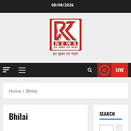
Skip
08/08/2026
to
content
हर ख़बर पर नज़र
LIVE
Primary
Menu
Home
Bhilai
Bhilai
SEARCH
Search