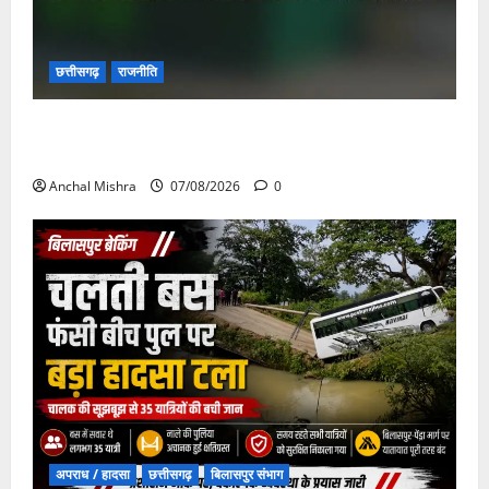
छत्तीसगढ़
राजनीति
छत्तीसगढ़ सरकार की स्वच्छ ऊर्जा और पर्यावरण संरक्षण की
दिशा में बड़ा कदम
Anchal Mishra
07/08/2026
0
अपराध / हादसा
छत्तीसगढ़
बिलासपुर संभाग