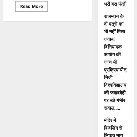
भरी बस फंसी
Read
Read More
more
about
राजभवन के
ATS
दो पत्रों का
की
बड़ी
भी नहीं मिला
कार्रवाई,
बांग्लादेशी
जवाब!
घुसपैठियों
के
विनियामक
पासपोर्ट
रद्द
आयोग की
जांच भी
प्रक्रियाधीन,
निजी
विश्वविद्यालय
की जवाबदेही
पर उठे गंभीर
सवाल…..
मंदिर में
शिवलिंग से
लिपटा नाग