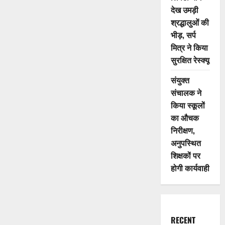
देख उमड़ी
श्रद्धालुओं की
भीड़, सर्प
मित्र ने किया
सुरक्षित रेस्क्यू
संयुक्त
संचालक ने
किया स्कूलों
का औचक
निरीक्षण,
अनुपस्थित
शिक्षकों पर
होगी कार्यवाही
RECENT