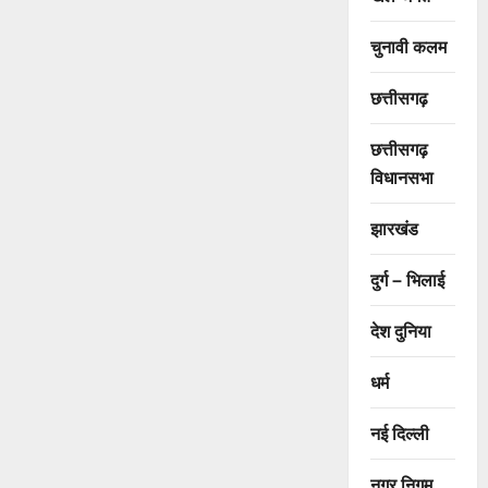
चुनावी कलम
छत्तीसगढ़
छत्तीसगढ़
विधानसभा
झारखंड
दुर्ग – भिलाई
देश दुनिया
धर्म
नई दिल्ली
नगर निगम