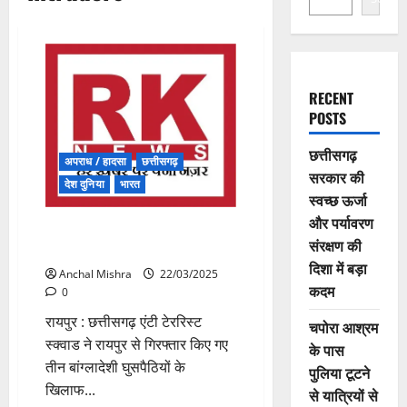
RECENT
POSTS
छत्तीसगढ़
अपराध / हादसा
छत्तीसगढ़
सरकार की
देश दुनिया
भारत
स्वच्छ ऊर्जा
और पर्यावरण
ATS की बड़ी कार्रवाई, बांग्लादेशी
संरक्षण की
घुसपैठियों के पासपोर्ट रद्द
दिशा में बड़ा
Anchal Mishra
22/03/2025
कदम
0
रायपुर : छत्तीसगढ़ एंटी टेररिस्ट
चपोरा आश्रम
स्क्वाड ने रायपुर से गिरफ्तार किए गए
के पास
तीन बांग्लादेशी घुसपैठियों के
पुलिया टूटने
खिलाफ...
से यात्रियों से