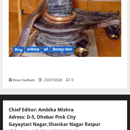
Blog
छत्तीसगढ़
धर्म
बिलासपुर संभाग
मंदिर में शिवलिंग से लिपटा नाग देख उमड़ी श्रद्धालुओं की भीड़,
सर्प मित्र ने किया सुरक्षित रेस्क्यू
Kiran Golhani
23/07/2026
0
Chief Editor: Ambika Mishra
Adress: D-5, Dhebar Pink City
Gayaytari Nagar,Shankar Nagar Raipur