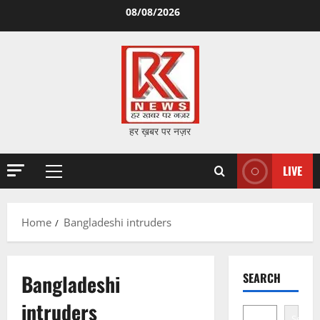
Skip
08/08/2026
to
content
हर ख़बर पर नज़र
LIVE
Primary
Menu
Home
Bangladeshi intruders
Bangladeshi
SEARCH
intruders
Search