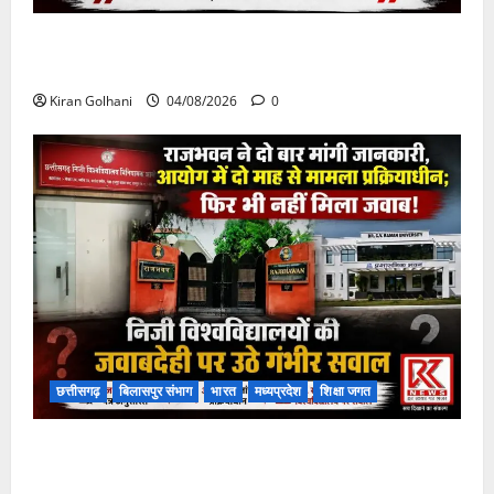
चपोरा आश्रम के पास पुलिया टूटने से यात्रियों से भरी बस
फंसी
Kiran Golhani
04/08/2026
0
छत्तीसगढ़
बिलासपुर संभाग
भारत
मध्यप्रदेश
शिक्षा जगत
राजभवन के दो पत्रों का भी नहीं मिला जवाब! विनियामक आयोग
की जांच भी प्रक्रियाधीन, निजी विश्वविद्यालय की जवाबदेही पर