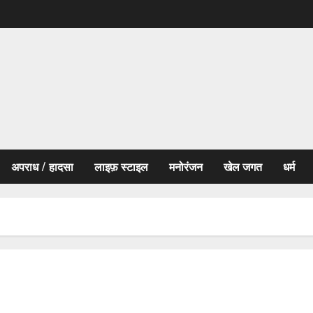
अपराध / हादसा
लाइफ़ स्टाइल
मनोरंजन
खेल जगत
धर्म