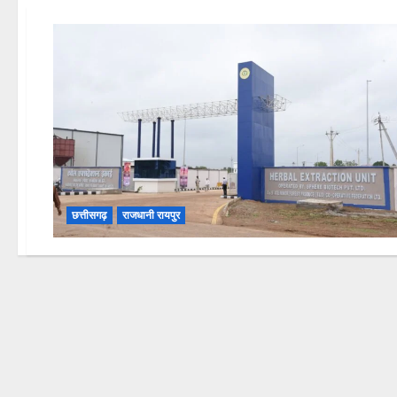
छत्तीसगढ़
राजधानी रायपुर