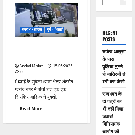
अपराध / हादसा
दुर्ग – भिलाई
RECENT
POSTS
सिरफिरे आशिक ने किया कारनामा,
चपोरा आश्रम
युवती के परिवार पर किया जानलेवा
हमला
के पास
पुलिया टूटने
Anchal Mishra
15/05/2025
0
से यात्रियों से
भरी बस फंसी
भिलाई के सुपेला थाना क्षेत्र अंतर्गत
फरीद नगर में बीती रात एक एक
राजभवन के
सिरफिर आशिक ने युवती...
दो पत्रों का
भी नहीं मिला
Read
Read More
more
जवाब!
about
सिरफिरे
विनियामक
आशिक
ने
आयोग की
किया