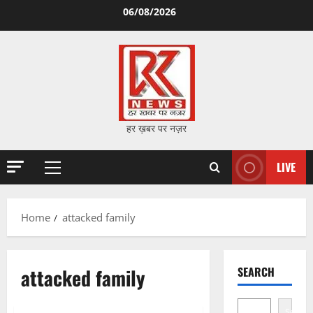
Skip
06/08/2026
to
content
हर ख़बर पर नज़र
LIVE
Primary
Menu
Home
attacked family
attacked family
SEARCH
Search