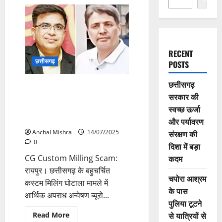
RECENT
छत्तीसगढ़
POSTS
छत्तीसगढ़
CG Custom Milling Scam: कस्टम
सरकार की
मिलिंग घोटाले में अनवर ढेबर और
अनिल टुटेजा को राहत नहीं, इतने दिन
स्वच्छ ऊर्जा
तक फिर बढ़ी रिमांड
और पर्यावरण
Anchal Mishra
14/07/2025
संरक्षण की
0
दिशा में बड़ा
CG Custom Milling Scam:
कदम
रायपुर। छत्तीसगढ़ के बहुचर्चित
चपोरा आश्रम
कस्टम मिलिंग घोटाला मामले में
के पास
आर्थिक अपराध अन्वेषण ब्यूरो...
पुलिया टूटने
Read
से यात्रियों से
Read More
more