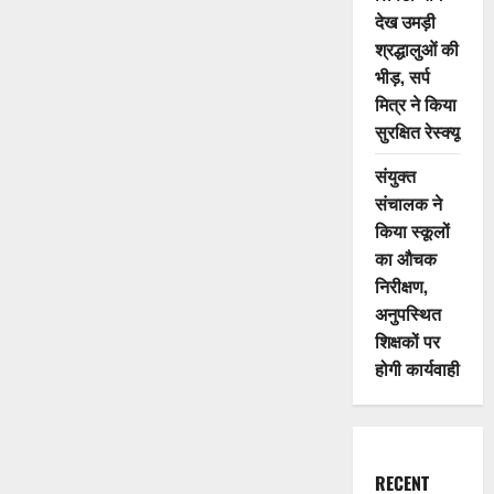
देख उमड़ी
श्रद्धालुओं की
भीड़, सर्प
मित्र ने किया
सुरक्षित रेस्क्यू
संयुक्त
संचालक ने
किया स्कूलों
का औचक
निरीक्षण,
अनुपस्थित
शिक्षकों पर
होगी कार्यवाही
RECENT