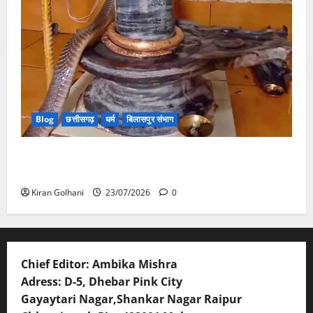
Blog
छत्तीसगढ़
धर्म
बिलासपुर संभाग
मंदिर में शिवलिंग से लिपटा नाग देख उमड़ी श्रद्धालुओं की भीड़,
सर्प मित्र ने किया सुरक्षित रेस्क्यू
Kiran Golhani
23/07/2026
0
Chief Editor: Ambika Mishra
Adress: D-5, Dhebar Pink City
Gayaytari Nagar,Shankar Nagar Raipur