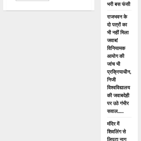
भरी बस फंसी
about
CG
Custom
राजभवन के
Milling
Scam:
दो पत्रों का
कस्टम
मिलिंग
भी नहीं मिला
घोटाले
में
जवाब!
अनवर
विनियामक
ढेबर
और
आयोग की
अनिल
टुटेजा
जांच भी
को
राहत
प्रक्रियाधीन,
नहीं,
निजी
इतने
दिन
विश्वविद्यालय
तक
फिर
की जवाबदेही
बढ़ी
रिमांड
पर उठे गंभीर
सवाल…..
मंदिर में
शिवलिंग से
लिपटा नाग