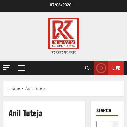
Skip
07/08/2026
to
content
हर ख़बर पर नज़र
LIVE
Primary
Menu
Home
Anil Tuteja
Anil Tuteja
SEARCH
Search