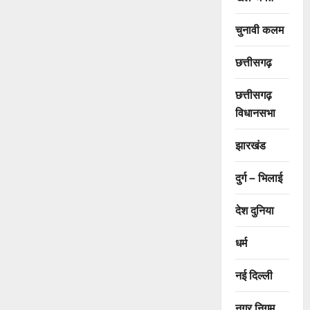
चुनावी कलम
छत्तीसगढ़
छत्तीसगढ़
विधानसभा
झारखंड
दुर्ग – भिलाई
देश दुनिया
धर्म
नई दिल्ली
नगर निगम