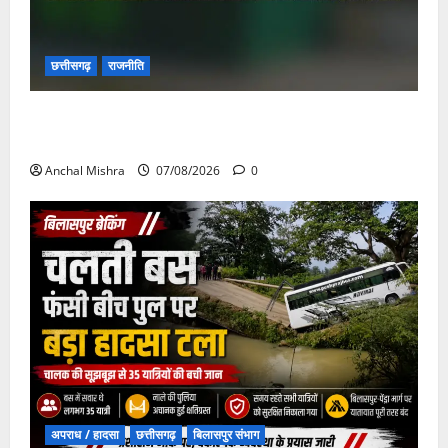
छत्तीसगढ़
राजनीति
छत्तीसगढ़ सरकार की स्वच्छ ऊर्जा और पर्यावरण संरक्षण की
दिशा में बड़ा कदम
Anchal Mishra
07/08/2026
0
अपराध / हादसा
छत्तीसगढ़
बिलासपुर संभाग