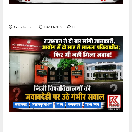
चपोरा आश्रम के पास पुलिया टूटने से यात्रियों से भरी बस
फंसी
Kiran Golhani
04/08/2026
0
छत्तीसगढ़
बिलासपुर संभाग
भारत
मध्यप्रदेश
शिक्षा जगत
राजभवन के दो पत्रों का भी नहीं मिला जवाब! विनियामक आयोग
की जांच भी प्रक्रियाधीन, निजी विश्वविद्यालय की जवाबदेही पर