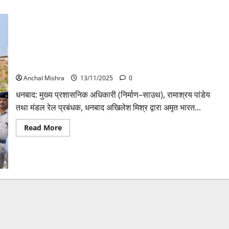
अमृत भारत स्टेशन योजना के तहत कोडरमा में नए स्टेशन भवन एवं रेल
खंड का निरीक्षण
Anchal Mishra
13/11/2025
0
धनबाद: मुख्य प्रशासनिक अधिकारी (निर्माण–साउथ), रामाश्रय पांडेय
तथा मंडल रेल प्रबंधक, धनबाद अखिलेश मिश्र द्वारा अमृत भारत...
Read
Read More
more
about
अमृत
भारत
स्टेशन
योजना
के
तहत
कोडरमा
में
नए
स्टेशन
भवन
एवं