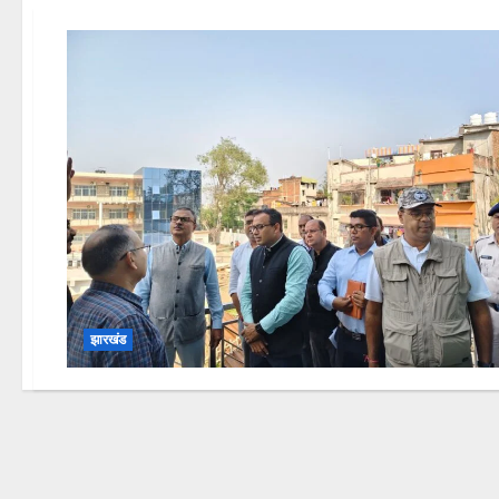
झारखंड