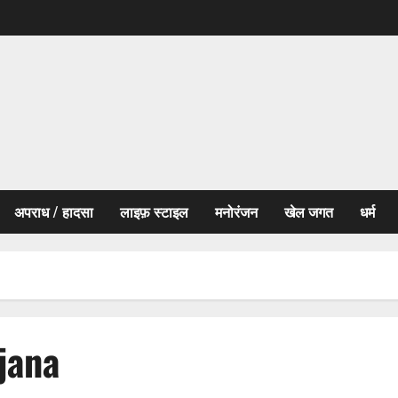
अपराध / हादसा
लाइफ़ स्टाइल
मनोरंजन
खेल जगत
धर्म
jana