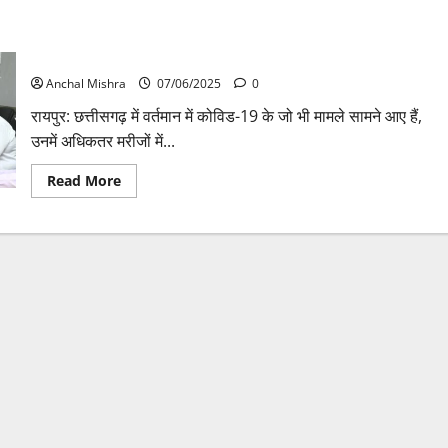
छत्तीसगढ़ में अब तक 50 कोविड-19 मरीजों की पुष्टि
Anchal Mishra
07/06/2025
0
रायपुर: छत्तीसगढ़ में वर्तमान में कोविड-19 के जो भी मामले सामने आए हैं,
उनमें अधिकतर मरीजों में...
Read
Read More
more
about
छत्तीसगढ़
में
अब
तक
50
कोविड-19
मरीजों
की
पुष्टि