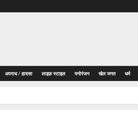
अपराध / हादसा
लाइफ़ स्टाइल
मनोरंजन
खेल जगत
धर्म