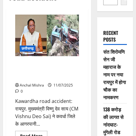
RECENT
POSTS
छत्तीसगढ़
संत शिरोमणि
सेन जी
Kawardha road accident: कवर्धा
महाराज के
सड़क हादसे में 5 की मौत, CM साय ने
नाम पर नया
जताया शोक
रायपुर में होगा
Anchal Mishra
11/07/2025
चौक का
0
नामकरण
Kawardha road accident:
रायपुर. मुख्यमंत्री विष्णु देव साय (CM
138 करोड़
Vishnu Deo Sai) ने कवर्धा जिले
की लागत से
के आगरपानी...
नांदघाट-
मुंगेली रोड
Read
Read More