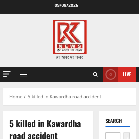
Skip
09/08/2026
to
content
हर ख़बर पर नज़र
LIVE
Primary
Menu
Home
5 killed in Kawardha road accident
5 killed in Kawardha
SEARCH
road accident
Search