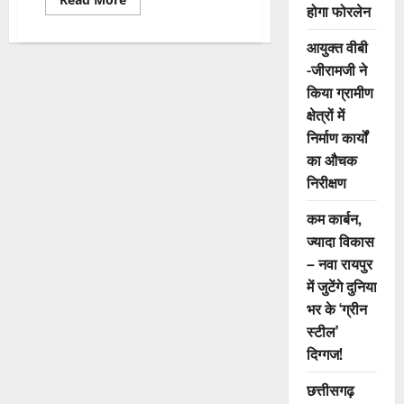
होगा फोरलेन
more
about
Kawardha
आयुक्त वीबी
road
accident:
-जीरामजी ने
कवर्धा
सड़क
किया ग्रामीण
हादसे
में
क्षेत्रों में
5
निर्माण कार्यों
की
मौत,
का औचक
CM
साय
निरीक्षण
ने
जताया
शोक
कम कार्बन,
ज्यादा विकास
– नवा रायपुर
में जुटेंगे दुनिया
भर के ‘ग्रीन
स्टील’
दिग्गज!
छत्तीसगढ़