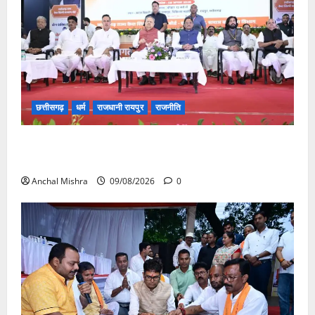
छत्तीसगढ़
धर्म
राजधानी रायपुर
राजनीति
संत शिरोमणि सेन जी महाराज के नाम पर नया रायपुर में होगा
चौक का नामकरण
Anchal Mishra
09/08/2026
0