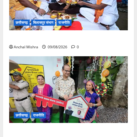
छत्तीसगढ़
बिलासपुर संभाग
राजनीति
138 करोड़ की लागत से नांदघाट-मुंगेली रोड होगा फोरलेन
Anchal Mishra
09/08/2026
0
छत्तीसगढ़
राजनीति
आयुक्त वीबी -जीरामजी ने किया ग्रामीण क्षेत्रों में निर्माण कार्यों