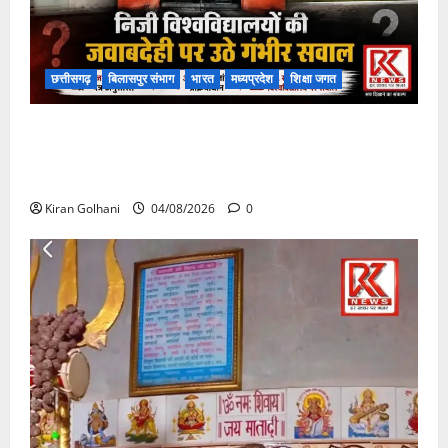
छत्तीसगढ़
बिलासपुर संभाग
भारत
मध्यप्रदेश
शिक्षा जगत
राजभवन के दो पत्रों का भी नहीं मिला जवाब! विनियामक आयोग
की जांच भी प्रक्रियाधीन, निजी विश्वविद्यालय की जवाबदेही पर
उठे गंभीर सवाल…..
Kiran Golhani
04/08/2026
0