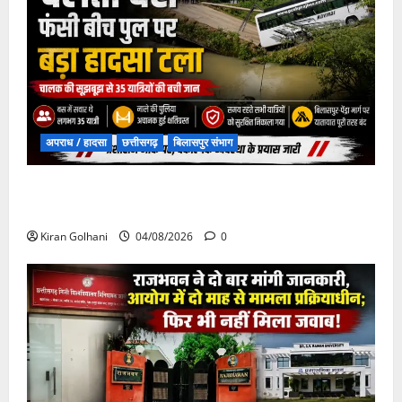
अपराध / हादसा
छत्तीसगढ़
बिलासपुर संभाग
चपोरा आश्रम के पास पुलिया टूटने से यात्रियों से भरी बस
फंसी
Kiran Golhani
04/08/2026
0