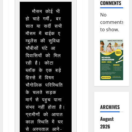
COMMENTS
  मौसम कोई भी 
No
हो चाहे गर्मी, बर
comments
सात या सर्दी सभी 
to show.
मौसम में बाईक ए
म्बुलेंस की सुविधा 
चौबीसों घंटे आ
दिवासियों को मिल 
रही है। कोटा 
ब्लॉक के एक बड़े 
हिस्से में विषम 
भौगोलिक परिस्थिति 
के चलते सड़क 
मार्ग से पहुच पाना 
ARCHIVES
संभव नहीं होता है। 
ग्रामीणों को आपात
August
काल स्थिति में घर 
2026
से अस्पताल आने-