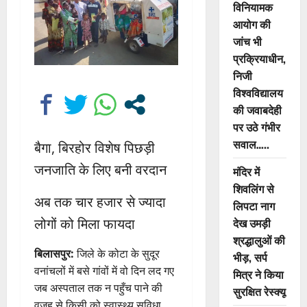
विनियामक
आयोग की
जांच भी
प्रक्रियाधीन,
निजी
विश्वविद्यालय
की जवाबदेही
पर उठे गंभीर
सवाल…..
बैगा, बिरहोर विशेष पिछड़ी
जनजाति के लिए बनी वरदान
मंदिर में
शिवलिंग से
अब तक चार हजार से ज्यादा
लिपटा नाग
देख उमड़ी
लोगों को मिला फायदा
श्रद्धालुओं की
बिलासपुर:
जिले के कोटा के सुदूर
भीड़, सर्प
वनांचलों में बसे गांवों में वो दिन लद गए
मित्र ने किया
जब अस्पताल तक न पहुँच पाने की
सुरक्षित रेस्क्यू
वजह से किसी को स्वास्थ्य सुविधा