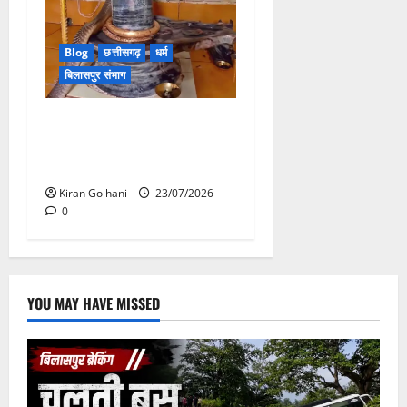
Blog
छत्तीसगढ़
धर्म
बिलासपुर संभाग
मंदिर में शिवलिंग से लिपटा नाग
देख उमड़ी श्रद्धालुओं की भीड़,
सर्प मित्र ने किया सुरक्षित रेस्क्यू
Kiran Golhani
23/07/2026
0
YOU MAY HAVE MISSED