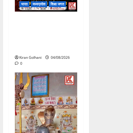
भारत
मध्यप्रदेश
शिक्षा जगत
राजभवन के दो पत्रों का भी नहीं
मिला जवाब! विनियामक आयोग की
जांच भी प्रक्रियाधीन, निजी
विश्वविद्यालय की जवाबदेही पर
उठे गंभीर सवाल…..
Kiran Golhani
04/08/2026
0