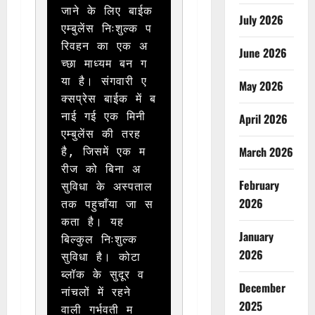
जाने के लिए बाईक 
July 2026
एम्बुलेंस निःशुल्क प
रिवहन का एक अ
June 2026
च्छा माध्यम बन ग
या है। संगवारी ए
May 2026
क्सप्रेस बाईक में ब
नाई गई एक मिनी 
April 2026
एम्बुलेंस की तरह 
March 2026
है, जिसमें एक म
रीज को बिना अ
February
सुविधा के अस्पताल 
2026
तक पहुचाँया जा स
कता है। यह 
January
बिल्कुल निःशुल्क 
2026
सुविधा है। कोटा 
ब्लॉक के सुदूर व
December
नांचलों में रहने 
2025
वाली गर्भवती म