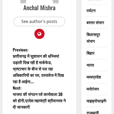
Anchal Mishra
पर्यटन
See author's posts
बस्तर संभाग
बिलासपुर
संभाग
P
Previous:
बिहार
छत्तीसगढ़ में सुशासन की धज्जियां
o
उड़ाती दिख रही है मार्कफेड,
भारत
भ्रष्टाचार के बीज से पल रहा
s
अधिकारियों का घर, दस्तावेज में दिख
मध्यप्रदेश
t
रहा है आईना….
Next:
मनोरंजन
n
भाजपा की संगठन पर्व कार्यशाला 30
को होगी,प्रदेश महामंत्री श्रीवास्तव ने
माइक्रोफाइनेंस
a
दी जानकारी
राजधानी