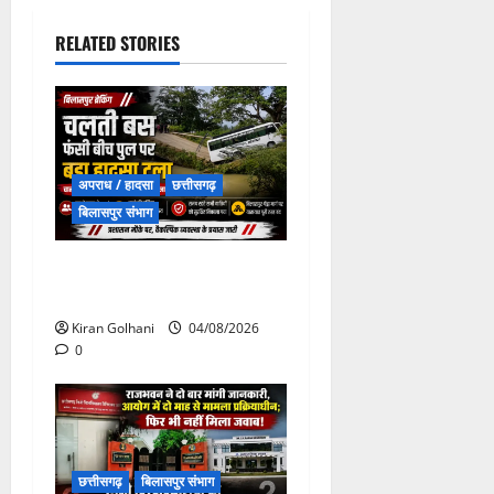
RELATED STORIES
अपराध / हादसा
छत्तीसगढ़
बिलासपुर संभाग
चपोरा आश्रम के पास पुलिया
टूटने से यात्रियों से भरी बस फंसी
Kiran Golhani
04/08/2026
0
छत्तीसगढ़
बिलासपुर संभाग