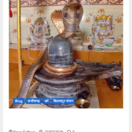
Blog
छत्तीसगढ़
धर्म
बिलासपुर संभाग
मंदिर में शिवलिंग से लिपटा नाग देख उमड़ी श्रद्धालुओं की भीड़,
सर्प मित्र ने किया सुरक्षित रेस्क्यू
Kiran Golhani
23/07/2026
0