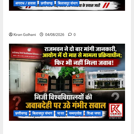
अपराध / हादसा
छत्तीसगढ़
बिलासपुर संभाग
चपोरा आश्रम के पास पुलिया टूटने से यात्रियों से भरी बस
फंसी
Kiran Golhani
04/08/2026
0
छत्तीसगढ़
बिलासपुर संभाग
भारत
मध्यप्रदेश
शिक्षा जगत
राजभवन के दो पत्रों का भी नहीं मिला जवाब! विनियामक आयोग