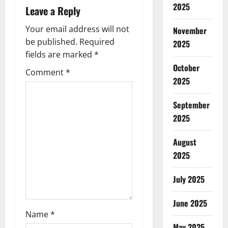
2025
Leave a Reply
v
Your email address will not
November
i
be published.
Required
2025
g
fields are marked
*
October
Comment
*
a
2025
t
September
2025
i
o
August
2025
n
July 2025
June 2025
Name
*
May 2025