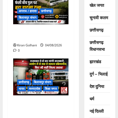
खेल जगत
अपराध / हादसा
छत्तीसगढ़
चुनावी कलम
बिलासपुर संभाग
छत्तीसगढ़
चपोरा आश्रम के पास पुलिया
टूटने से यात्रियों से भरी बस फंसी
छत्तीसगढ़
Kiran Golhani
04/08/2026
विधानसभा
0
झारखंड
दुर्ग – भिलाई
छत्तीसगढ़
बिलासपुर संभाग
देश दुनिया
भारत
मध्यप्रदेश
शिक्षा जगत
धर्म
राजभवन के दो पत्रों का भी नहीं
मिला जवाब! विनियामक आयोग की
नई दिल्ली
जांच भी प्रक्रियाधीन, निजी