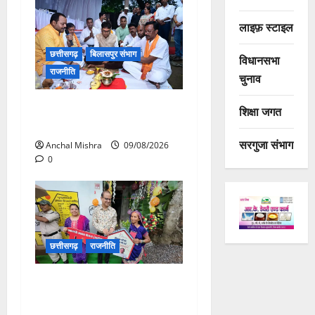
लाइफ़ स्टाइल
छत्तीसगढ़
बिलासपुर संभाग
विधानसभा
राजनीति
चुनाव
138 करोड़ की लागत से नांदघाट-
शिक्षा जगत
मुंगेली रोड होगा फोरलेन
सरगुजा संभाग
Anchal Mishra
09/08/2026
0
छत्तीसगढ़
राजनीति
आयुक्त वीबी -जीरामजी ने किया
ग्रामीण क्षेत्रों में निर्माण कार्यों का