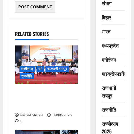
संभाग
बिहार
भारत
RELATED STORIES
मध्यप्रदेश
मनोरंजन
छत्तीसगढ़
धर्म
राजधानी रायपुर
माइक्रोफाइनेंस
राजनीति
राजधानी
संत शिरोमणि सेन जी महाराज के
रायपुर
नाम पर नया रायपुर में होगा चौक
का नामकरण
राजनीति
Anchal Mishra
09/08/2026
0
राज्योत्सव
2025