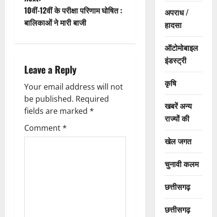
s
10वीं-12वीं के परीक्षा परिणाम घोषित :
अपराध /
t
बालिकाओं ने मारी बाजी
हादसा
n
ऑटोमोबाइल
इंडस्ट्री
a
Leave a Reply
v
कृषि
Your email address will not
be published.
Required
i
खबरें अन्य
fields are marked
*
राज्यों की
g
Comment
*
खेल जगत
a
t
चुनावी कलम
i
छत्तीसगढ़
o
छत्तीसगढ़