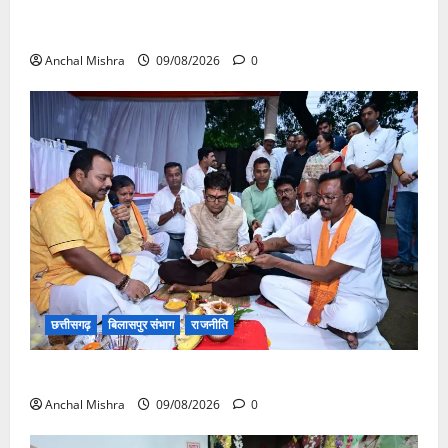
संत शिरोमणि सेन जी महाराज के नाम पर नया रायपुर में होगा
चौक का नामकरण
Anchal Mishra
09/08/2026
0
छत्तीसगढ़
बिलासपुर संभाग
राजनीति
138 करोड़ की लागत से नांदघाट-मुंगेली रोड होगा फोरलेन
Anchal Mishra
09/08/2026
0