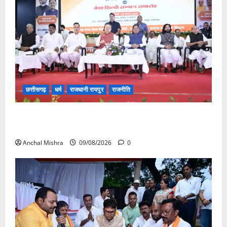
छत्तीसगढ़
धर्म
राजधानी रायपुर
राजनीति
संत शिरोमणि सेन जी महाराज के नाम पर नया रायपुर में होगा
चौक का नामकरण
Anchal Mishra
09/08/2026
0