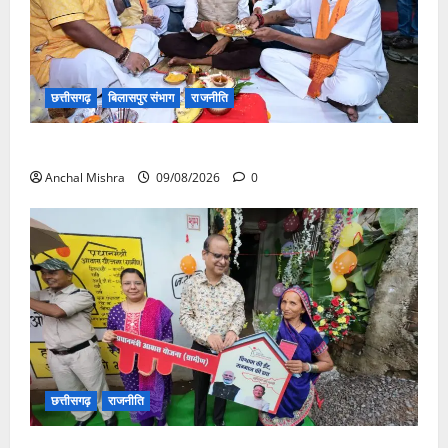
छत्तीसगढ़
बिलासपुर संभाग
राजनीति
138 करोड़ की लागत से नांदघाट-मुंगेली रोड होगा फोरलेन
Anchal Mishra
09/08/2026
0
छत्तीसगढ़
राजनीति