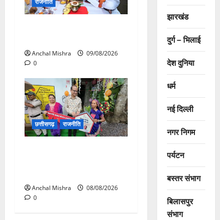
राजनीति
झारखंड
138 करोड़ की लागत से नांदघाट-
दुर्ग – भिलाई
मुंगेली रोड होगा फोरलेन
Anchal Mishra
09/08/2026
देश दुनिया
0
धर्म
नई दिल्ली
छत्तीसगढ़
राजनीति
नगर निगम
आयुक्त वीबी -जीरामजी ने किया
पर्यटन
ग्रामीण क्षेत्रों में निर्माण कार्यों का
औचक निरीक्षण
बस्तर संभाग
Anchal Mishra
08/08/2026
0
बिलासपुर
संभाग