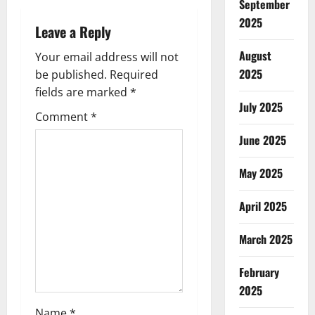
a
September
2025
Leave a Reply
v
August
Your email address will not
i
2025
be published.
Required
g
fields are marked
*
July 2025
Comment
*
a
June 2025
t
May 2025
i
April 2025
o
March 2025
n
February
2025
Name
*