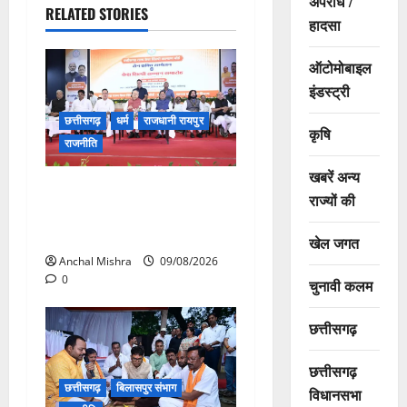
अपराध /
RELATED STORIES
हादसा
ऑटोमोबाइल
इंडस्ट्री
छत्तीसगढ़
धर्म
राजधानी रायपुर
कृषि
राजनीति
खबरें अन्य
संत शिरोमणि सेन जी महाराज के
राज्यों की
नाम पर नया रायपुर में होगा चौक
का नामकरण
खेल जगत
Anchal Mishra
09/08/2026
0
चुनावी कलम
छत्तीसगढ़
छत्तीसगढ़
छत्तीसगढ़
बिलासपुर संभाग
विधानसभा