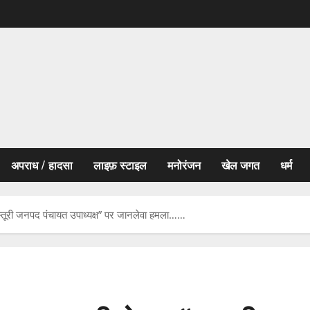
अपराध / हादसा
लाइफ़ स्टाइल
मनोरंजन
खेल जगत
धर्म
“मस्तूरी जनपद पंचायत उपाध्यक्ष” पर जानलेवा हमला……