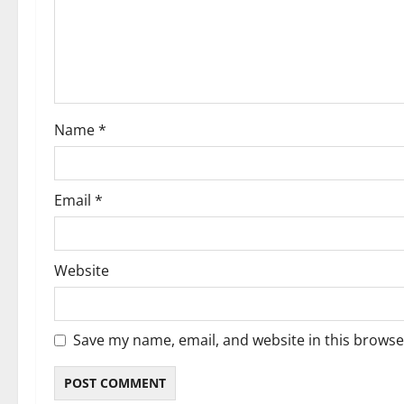
t
i
o
n
Name
*
Email
*
Website
Save my name, email, and website in this browse