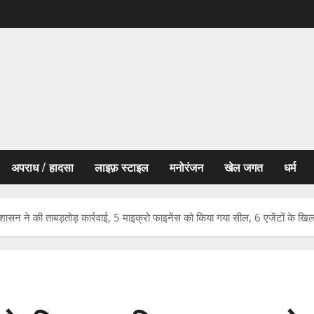
अपराध / हादसा
लाइफ़ स्टाइल
मनोरंजन
खेल जगत
धर्म
शासन ने की ताबड़तोड़ कार्रवाई, 5 माइक्रो फाइनेंस को किया गया सील, 6 एजेंटों के खि