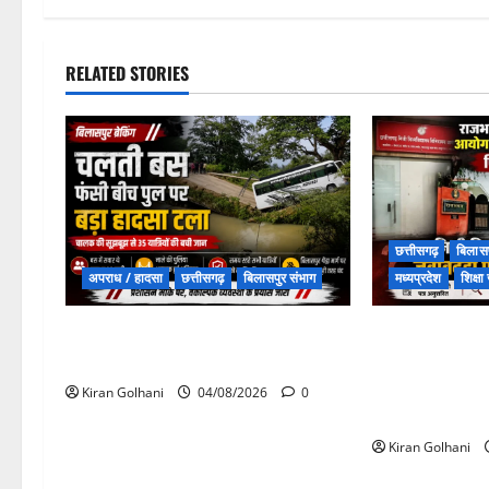
RELATED STORIES
छत्तीसगढ़
बिलासप
अपराध / हादसा
छत्तीसगढ़
बिलासपुर संभाग
मध्यप्रदेश
शिक्ष
चपोरा आश्रम के पास पुलिया टूटने से
राजभवन के दो पत्
यात्रियों से भरी बस फंसी
जवाब! विनियामक
प्रक्रियाधीन, नि
Kiran Golhani
04/08/2026
0
जवाबदेही पर उठे
Kiran Golhani