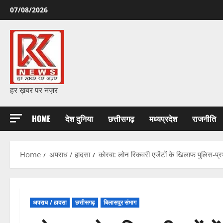
Skip
07/08/2026
to
content
हर ख़बर पर नज़र
HOME
देश दुनिया
छत्तीसगढ़
मध्यप्रदेश
राजनीति
Home
अपराध / हादसा
कोरबा: लोन रिकवरी एजेंटों के खिलाफ पुलिस-प्र
अपराध / हादसा
छत्तीसगढ़
बिलासपुर संभाग