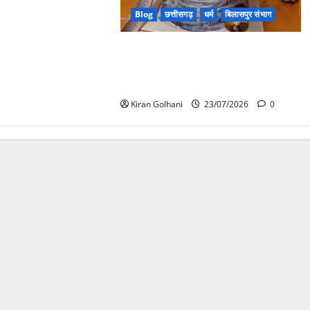
Blog
छत्तीसगढ़
धर्म
बिलासपुर संभाग
मंदिर में शिवलिंग से लिपटा नाग देख उमड़ी
श्रद्धालुओं की भीड़, सर्प मित्र ने किया
सुरक्षित रेस्क्यू
Kiran Golhani
23/07/2026
0