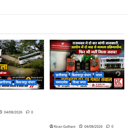
छत्तीसगढ़
बिलासपुर संभाग
भारत
छत्तीसगढ़
बिलासपुर संभाग
मध्यप्रदेश
शिक्षा जगत
पास पुलिया टूटने से
राजभवन के दो पत्रों का भी नहीं मिला
 बस फंसी
जवाब! विनियामक आयोग की जांच भी
प्रक्रियाधीन, निजी विश्वविद्यालय की
04/08/2026
0
जवाबदेही पर उठे गंभीर सवाल…..
Kiran Golhani
04/08/2026
0