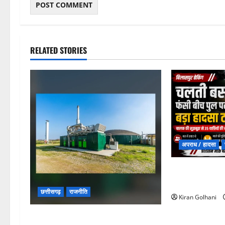
RELATED STORIES
अपराध / हादसा
चपोरा आश्रम के 
यात्रियों से भरी
छत्तीसगढ़
राजनीति
Kiran Golhani
छत्तीसगढ़ सरकार की स्वच्छ ऊर्जा और