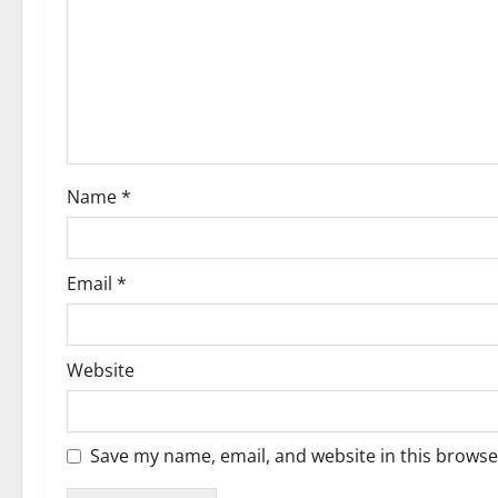
a
t
i
o
Name
*
n
Email
*
Website
Save my name, email, and website in this browse