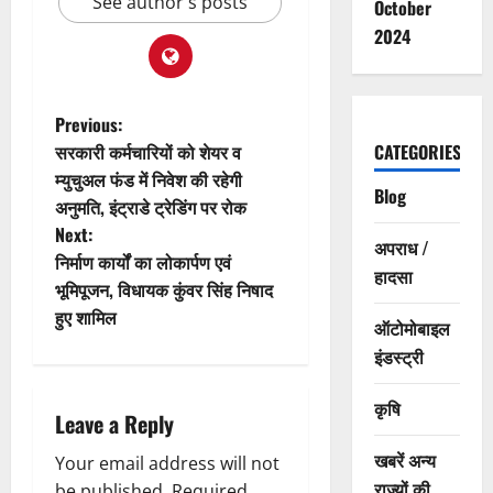
See author's posts
October
2024
P
Previous:
सरकारी कर्मचारियों को शेयर व
CATEGORIES
o
म्युचुअल फंड में निवेश की रहेगी
Blog
अनुमति, इंट्राडे ट्रेडिंग पर रोक
s
Next:
अपराध /
t
निर्माण कार्यों का लोकार्पण एवं
हादसा
भूमिपूजन, विधायक कुंवर सिंह निषाद
n
हुए शामिल
ऑटोमोबाइल
a
इंडस्ट्री
v
कृषि
Leave a Reply
i
खबरें अन्य
Your email address will not
राज्यों की
be published.
Required