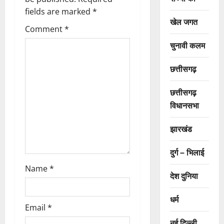
g
fields are marked
*
a
खेल जगत
Comment
*
t
चुनावी कलम
i
छत्तीसगढ़
o
छत्तीसगढ़
n
विधानसभा
झारखंड
दुर्ग – भिलाई
Name
*
देश दुनिया
धर्म
Email
*
नई दिल्ली