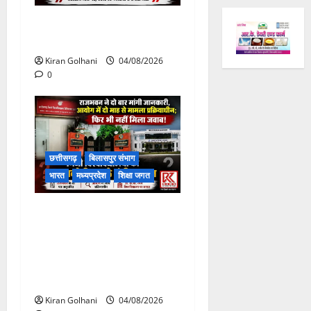
चपोरा आश्रम के पास पुलिया
टूटने से यात्रियों से भरी बस फंसी
Kiran Golhani
04/08/2026
0
छत्तीसगढ़
बिलासपुर संभाग
भारत
मध्यप्रदेश
शिक्षा जगत
राजभवन के दो पत्रों का भी नहीं
मिला जवाब! विनियामक आयोग की
जांच भी प्रक्रियाधीन, निजी
विश्वविद्यालय की जवाबदेही पर
उठे गंभीर सवाल…..
Kiran Golhani
04/08/2026