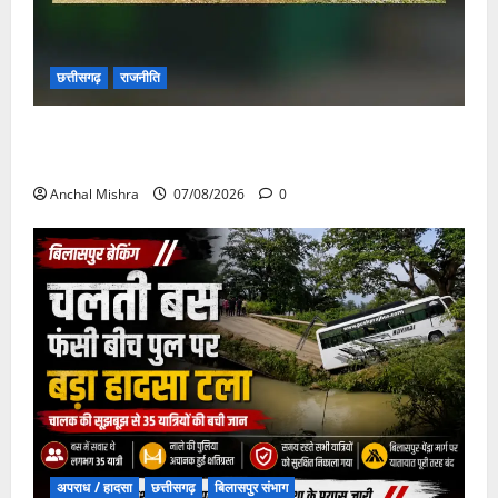
छत्तीसगढ़
राजनीति
छत्तीसगढ़ सरकार की स्वच्छ ऊर्जा और पर्यावरण संरक्षण की
दिशा में बड़ा कदम
Anchal Mishra
07/08/2026
0
अपराध / हादसा
छत्तीसगढ़
बिलासपुर संभाग