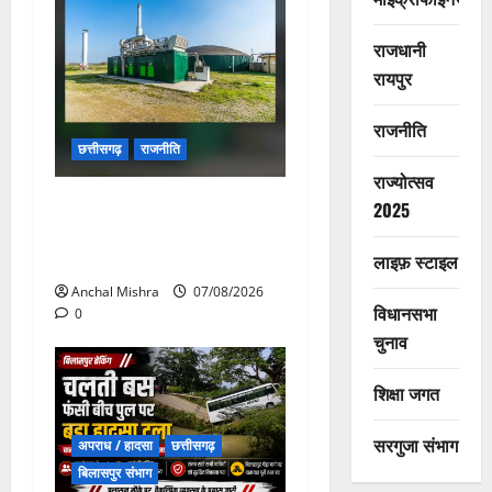
राजधानी
रायपुर
राजनीति
छत्तीसगढ़
राजनीति
राज्योत्सव
छत्तीसगढ़ सरकार की स्वच्छ ऊर्जा
2025
और पर्यावरण संरक्षण की दिशा में
बड़ा कदम
लाइफ़ स्टाइल
Anchal Mishra
07/08/2026
विधानसभा
0
चुनाव
शिक्षा जगत
सरगुजा संभाग
अपराध / हादसा
छत्तीसगढ़
बिलासपुर संभाग