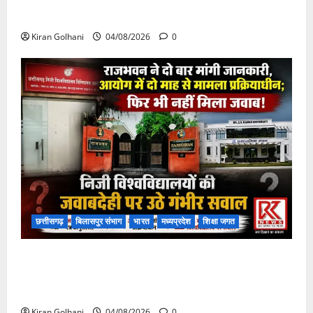
चपोरा आश्रम के पास पुलिया टूटने से यात्रियों से भरी बस
फंसी
Kiran Golhani
04/08/2026
0
छत्तीसगढ़
बिलासपुर संभाग
भारत
मध्यप्रदेश
शिक्षा जगत
राजभवन के दो पत्रों का भी नहीं मिला जवाब! विनियामक आयोग
की जांच भी प्रक्रियाधीन, निजी विश्वविद्यालय की जवाबदेही पर
उठे गंभीर सवाल…..
Kiran Golhani
04/08/2026
0