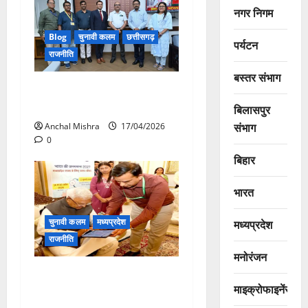
नगर निगम
Blog
चुनावी कलम
छत्तीसगढ़
पर्यटन
राजनीति
बस्तर संभाग
छत्तीसगढ़ में जनगणना 2027 के
तहत स्व-गणना की शुरूआत
बिलासपुर
संभाग
Anchal Mishra
17/04/2026
0
बिहार
भारत
चुनावी कलम
मध्यप्रदेश
मध्यप्रदेश
राजनीति
मनोरंजन
राज्यपाल पटेल ने जनगणना की
माइक्रोफाइनेंस
स्व-गणना प्रक्रिया में हिस्सा