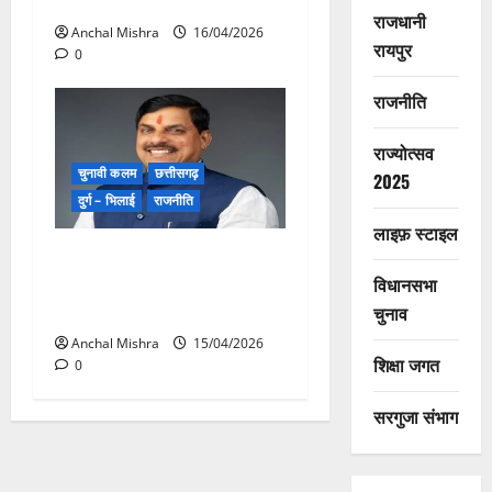
लिया
राजधानी
Anchal Mishra
16/04/2026
रायपुर
0
राजनीति
राज्योत्सव
चुनावी कलम
छत्तीसगढ़
2025
दुर्ग – भिलाई
राजनीति
लाइफ़ स्टाइल
नारी सशक्तिकरण के लिये संसद
की बैठक होगी ऐतिहासिक :
विधानसभा
मुख्यमंत्री डॉ. यादव
चुनाव
Anchal Mishra
15/04/2026
शिक्षा जगत
0
सरगुजा संभाग