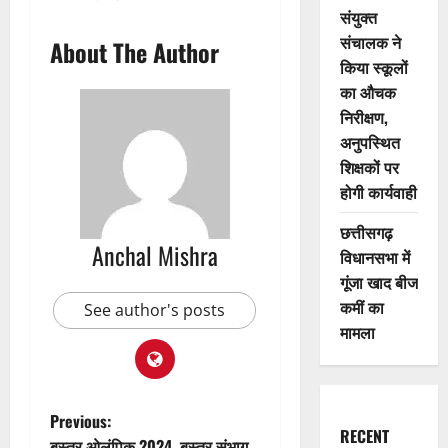
संयुक्त
संचालक ने
About The Author
किया स्कूलों
का औचक
निरीक्षण,
अनुपस्थित
शिक्षकों पर
होगी कार्यवाही
छत्तीसगढ़
Anchal Mishra
विधानसभा में
गूंजा खाद बीज
कमीं का
See author's posts
मामला
P
Previous:
RECENT
बस्तर ओलंपिक 2024, बस्तर संभाग