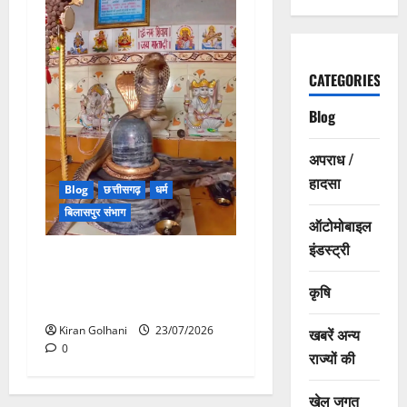
CATEGORIES
Blog
अपराध /
हादसा
Blog
छत्तीसगढ़
धर्म
बिलासपुर संभाग
ऑटोमोबाइल
इंडस्ट्री
मंदिर में शिवलिंग से लिपटा नाग
देख उमड़ी श्रद्धालुओं की भीड़,
कृषि
सर्प मित्र ने किया सुरक्षित रेस्क्यू
Kiran Golhani
23/07/2026
खबरें अन्य
0
राज्यों की
खेल जगत