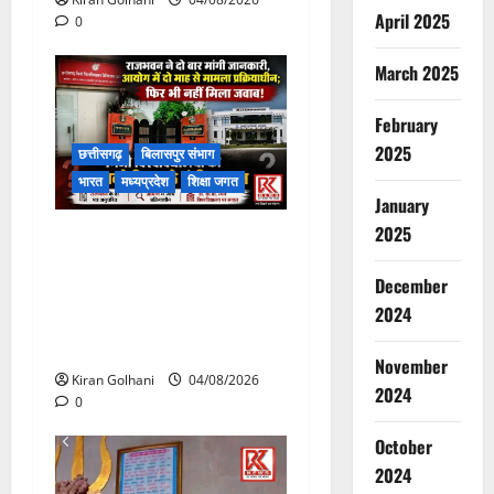
April 2025
0
March 2025
February
2025
छत्तीसगढ़
बिलासपुर संभाग
भारत
मध्यप्रदेश
शिक्षा जगत
January
2025
राजभवन के दो पत्रों का भी नहीं
मिला जवाब! विनियामक आयोग की
December
जांच भी प्रक्रियाधीन, निजी
2024
विश्वविद्यालय की जवाबदेही पर
उठे गंभीर सवाल…..
November
Kiran Golhani
04/08/2026
2024
0
October
2024