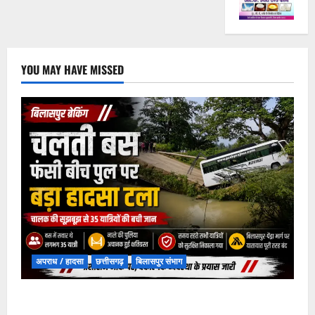
YOU MAY HAVE MISSED
अपराध / हादसा
छत्तीसगढ़
बिलासपुर संभाग
चपोरा आश्रम के पास पुलिया टूटने से यात्रियों से भरी बस