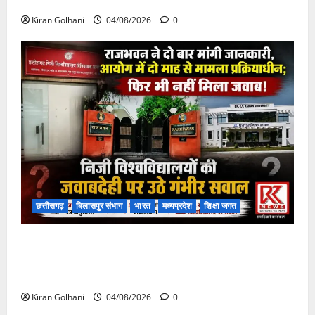
फंसी
Kiran Golhani
04/08/2026
0
छत्तीसगढ़
बिलासपुर संभाग
भारत
मध्यप्रदेश
शिक्षा जगत
राजभवन के दो पत्रों का भी नहीं मिला जवाब! विनियामक आयोग
की जांच भी प्रक्रियाधीन, निजी विश्वविद्यालय की जवाबदेही पर
उठे गंभीर सवाल…..
Kiran Golhani
04/08/2026
0