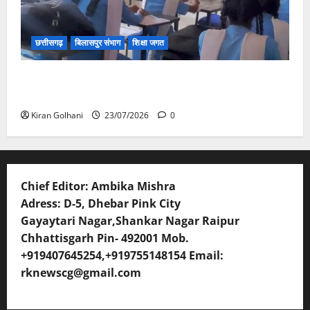
छत्तीसगढ़
बिलासपुर संभाग
शिक्षा जगत
संयुक्त संचालक ने किया स्कूलों का औचक निरीक्षण, अनुपस्थित
शिक्षकों पर होगी कार्यवाही
Kiran Golhani
23/07/2026
0
Chief Editor: Ambika Mishra
Adress: D-5, Dhebar Pink City
Gayaytari Nagar,Shankar Nagar Raipur
Chhattisgarh Pin- 492001 Mob.
+919407645254,+919755148154 Email:
rknewscg@gmail.com