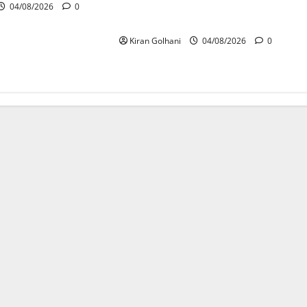
प्रक्रियाधीन, निजी विश्वविद्यालय की
04/08/2026
0
जवाबदेही पर उठे गंभीर सवाल…..
Kiran Golhani
04/08/2026
0