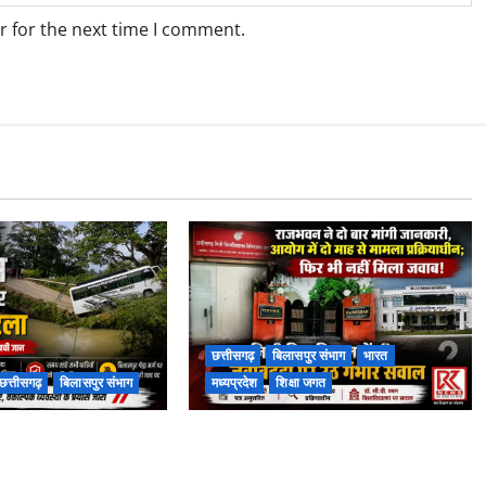
r for the next time I comment.
छत्तीसगढ़
बिलासपुर संभाग
भारत
छत्तीसगढ़
बिलासपुर संभाग
मध्यप्रदेश
शिक्षा जगत
पास पुलिया टूटने से
राजभवन के दो पत्रों का भी नहीं मिला
 बस फंसी
जवाब! विनियामक आयोग की जांच भी