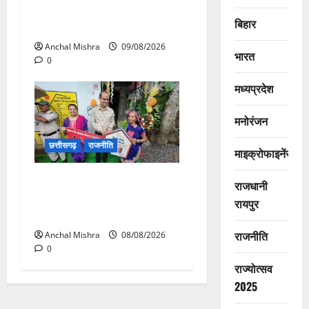
138 करोड़ की लागत से नांदघाट-
बिहार
मुंगेली रोड होगा फोरलेन
Anchal Mishra
09/08/2026
भारत
0
मध्यप्रदेश
मनोरंजन
छत्तीसगढ़
राजनीति
माइक्रोफाइनेंस
आयुक्त वीबी -जीरामजी ने किया
राजधानी
ग्रामीण क्षेत्रों में निर्माण कार्यों का
रायपुर
औचक निरीक्षण
राजनीति
Anchal Mishra
08/08/2026
0
राज्योत्सव
2025