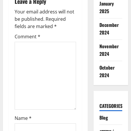
Leave a Reply
v
January
2025
Your email address will not
i
be published.
Required
December
g
fields are marked
*
2024
Comment
*
a
November
t
2024
i
October
2024
o
n
CATEGORIES
Blog
Name
*