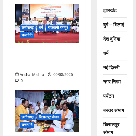
झारखंड
दुर्ग – भिलाई
छत्तीसगढ़
धर्म
राजधानी रायपुर
राजनीति
देश दुनिया
संत शिरोमणि सेन जी महाराज के
धर्म
नाम पर नया रायपुर में होगा चौक
का नामकरण
नई दिल्ली
Anchal Mishra
09/08/2026
नगर निगम
0
पर्यटन
बस्तर संभाग
छत्तीसगढ़
बिलासपुर संभाग
बिलासपुर
राजनीति
संभाग