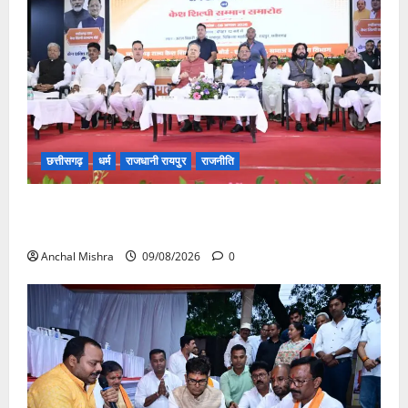
छत्तीसगढ़
धर्म
राजधानी रायपुर
राजनीति
संत शिरोमणि सेन जी महाराज के नाम पर नया रायपुर में होगा
चौक का नामकरण
Anchal Mishra
09/08/2026
0