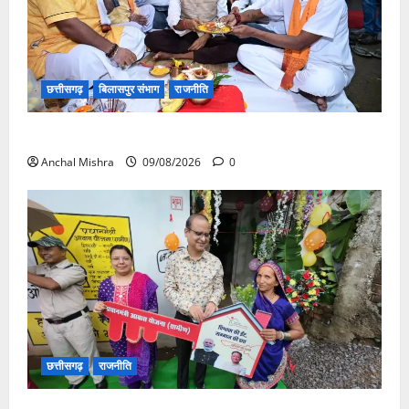
छत्तीसगढ़
बिलासपुर संभाग
राजनीति
138 करोड़ की लागत से नांदघाट-मुंगेली रोड होगा फोरलेन
Anchal Mishra
09/08/2026
0
छत्तीसगढ़
राजनीति