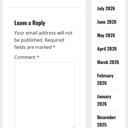
n
July 2026
a
Leave a Reply
June 2026
v
Your email address will not
May 2026
be published.
Required
i
fields are marked
*
April 2026
g
Comment
*
March 2026
a
February
t
2026
i
January
o
2026
n
December
2025