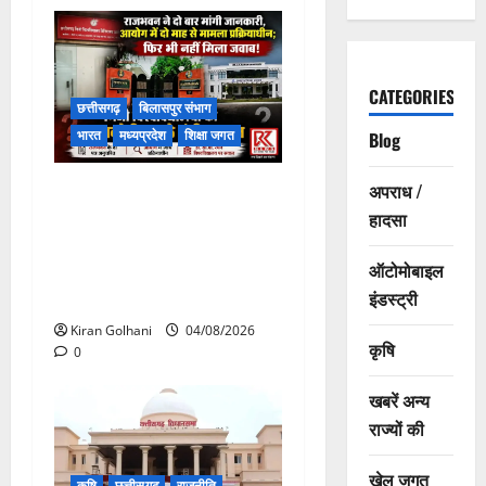
CATEGORIES
छत्तीसगढ़
बिलासपुर संभाग
भारत
मध्यप्रदेश
शिक्षा जगत
Blog
राजभवन के दो पत्रों का भी नहीं
अपराध /
मिला जवाब! विनियामक आयोग की
हादसा
जांच भी प्रक्रियाधीन, निजी
ऑटोमोबाइल
विश्वविद्यालय की जवाबदेही पर
इंडस्ट्री
उठे गंभीर सवाल…..
Kiran Golhani
04/08/2026
कृषि
0
खबरें अन्य
राज्यों की
खेल जगत
कृषि
छत्तीसगढ़
राजनीति