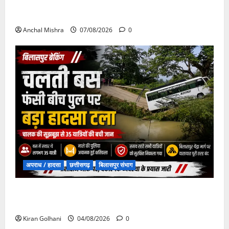
छत्तीसगढ़ सरकार की स्वच्छ ऊर्जा और पर्यावरण संरक्षण की
दिशा में बड़ा कदम
Anchal Mishra
07/08/2026
0
अपराध / हादसा
छत्तीसगढ़
बिलासपुर संभाग
चपोरा आश्रम के पास पुलिया टूटने से यात्रियों से भरी बस
फंसी
Kiran Golhani
04/08/2026
0