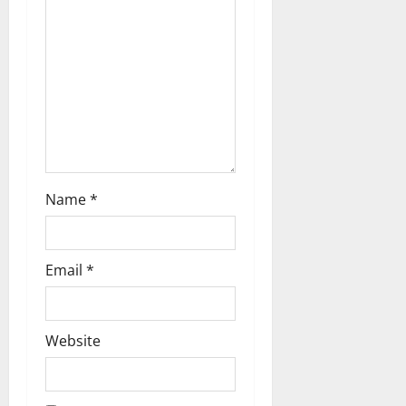
t
i
o
n
Name
*
Email
*
Website