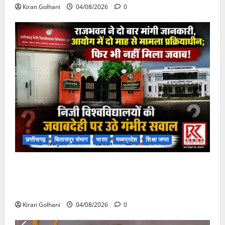
Kiran Golhani
04/08/2026
0
छत्तीसगढ़
बिलासपुर संभाग
भारत
मध्यप्रदेश
शिक्षा जगत
राजभवन के दो पत्रों का भी नहीं मिला जवाब! विनियामक आयोग
की जांच भी प्रक्रियाधीन, निजी विश्वविद्यालय की जवाबदेही पर
उठे गंभीर सवाल…..
Kiran Golhani
04/08/2026
0