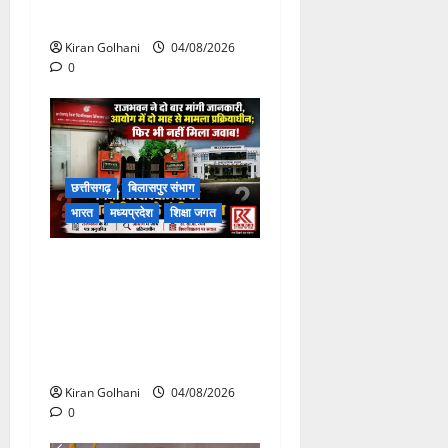
टूटने से यात्रियों से भरी बस फंसी
Kiran Golhani
04/08/2026
0
छत्तीसगढ़
बिलासपुर संभाग
भारत
मध्यप्रदेश
शिक्षा जगत
राजभवन के दो पत्रों का भी नहीं
मिला जवाब! विनियामक आयोग की
जांच भी प्रक्रियाधीन, निजी
विश्वविद्यालय की जवाबदेही पर
उठे गंभीर सवाल…..
Kiran Golhani
04/08/2026
0