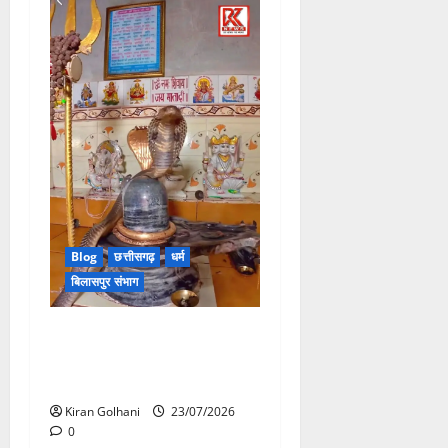
Blog
छत्तीसगढ़
धर्म
बिलासपुर संभाग
मंदिर में शिवलिंग से लिपटा नाग
देख उमड़ी श्रद्धालुओं की भीड़,
सर्प मित्र ने किया सुरक्षित रेस्क्यू
Kiran Golhani
23/07/2026
0