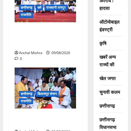
अपराध /
हादसा
छत्तीसगढ़
धर्म
राजधानी रायपुर
राजनीति
ऑटोमोबाइल
इंडस्ट्री
संत शिरोमणि सेन जी महाराज के
नाम पर नया रायपुर में होगा चौक
कृषि
का नामकरण
Anchal Mishra
09/08/2026
खबरें अन्य
0
राज्यों की
खेल जगत
चुनावी कलम
छत्तीसगढ़
बिलासपुर संभाग
राजनीति
छत्तीसगढ़
138 करोड़ की लागत से नांदघाट-
छत्तीसगढ़
मुंगेली रोड होगा फोरलेन
विधानसभा