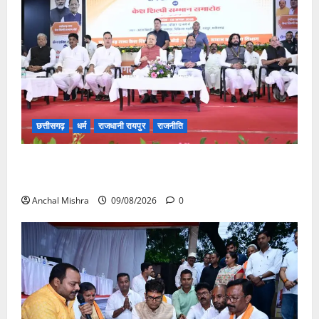
छत्तीसगढ़
धर्म
राजधानी रायपुर
राजनीति
संत शिरोमणि सेन जी महाराज के नाम पर नया रायपुर में होगा
चौक का नामकरण
Anchal Mishra
09/08/2026
0