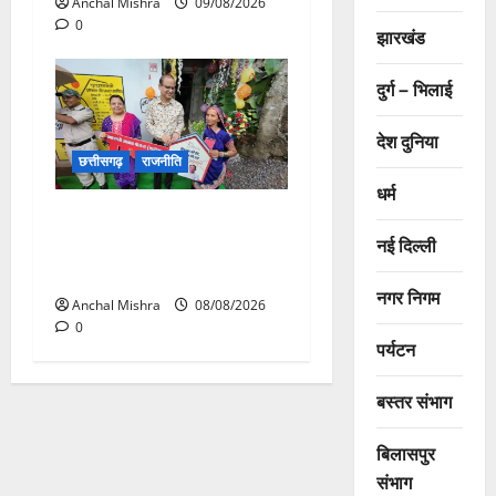
Anchal Mishra
09/08/2026
0
झारखंड
दुर्ग – भिलाई
देश दुनिया
छत्तीसगढ़
राजनीति
धर्म
आयुक्त वीबी -जीरामजी ने किया
नई दिल्ली
ग्रामीण क्षेत्रों में निर्माण कार्यों का
औचक निरीक्षण
नगर निगम
Anchal Mishra
08/08/2026
0
पर्यटन
बस्तर संभाग
बिलासपुर
संभाग