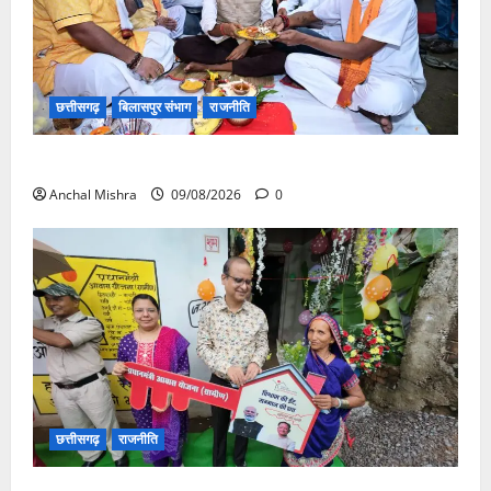
छत्तीसगढ़
बिलासपुर संभाग
राजनीति
138 करोड़ की लागत से नांदघाट-मुंगेली रोड होगा फोरलेन
Anchal Mishra
09/08/2026
0
छत्तीसगढ़
राजनीति