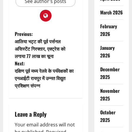
See author's posts
March 2026
February
P
Previous:
2026
आलिया भट्ट की पूर्व पर्सनल
o
January
असिस्टेंट गिरफ्तार, एक्ट्रेस को
2026
लगाया 77 लाख का चूना
s
Next:
December
t
दक्षिण पूर्व मध्य रेलवे के पर्यवेक्षकों का
2025
एनआईटी रायपुर में उन्नत विद्युत
n
प्रशिक्षण संपन्न
November
a
2025
v
October
Leave a Reply
i
2025
Your email address will not
be published.
Required