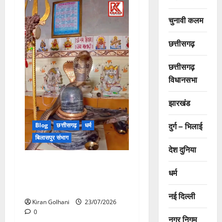
चुनावी कलम
छत्तीसगढ़
छत्तीसगढ़
विधानसभा
झारखंड
दुर्ग – भिलाई
Blog
छत्तीसगढ़
धर्म
बिलासपुर संभाग
देश दुनिया
मंदिर में शिवलिंग से लिपटा नाग
धर्म
देख उमड़ी श्रद्धालुओं की भीड़,
सर्प मित्र ने किया सुरक्षित रेस्क्यू
नई दिल्ली
Kiran Golhani
23/07/2026
0
नगर निगम