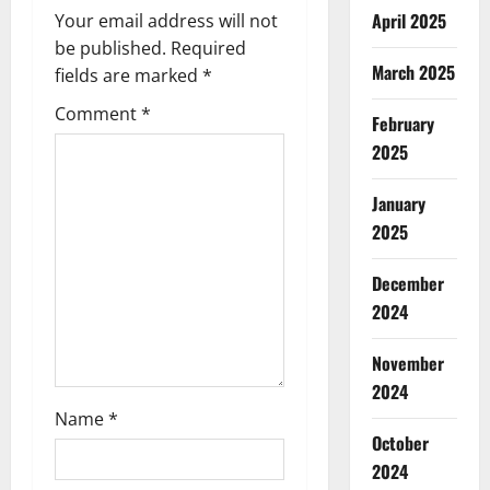
i
April 2025
Your email address will not
g
be published.
Required
March 2025
fields are marked
*
a
Comment
*
February
t
2025
i
January
o
2025
n
December
2024
November
2024
Name
*
October
2024