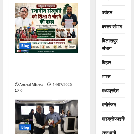
पर्यटन
बस्तर संभाग
बिलासपुर
Blog
संभाग
छत्तीसगढ़ के विद्यालयों में स्थानीय
बिहार
संस्कृति को शिक्षा से जोड़ने की
पहल
भारत
Anchal Mishra
14/07/2026
मध्यप्रदेश
0
मनोरंजन
माइक्रोफाइनेंस
Blog
राजधानी