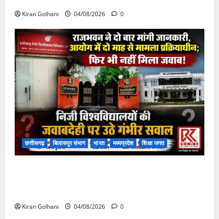
फंसी
Kiran Golhani
04/08/2026
0
छत्तीसगढ़
बिलासपुर संभाग
भारत
मध्यप्रदेश
शिक्षा जगत
राजभवन के दो पत्रों का भी नहीं मिला जवाब! विनियामक आयोग
की जांच भी प्रक्रियाधीन, निजी विश्वविद्यालय की जवाबदेही पर
उठे गंभीर सवाल…..
Kiran Golhani
04/08/2026
0